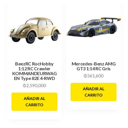
BeezRC RocHobby
Mercedes-Benz AMG
1:12 RC Crawler
GT3 1:14 RC Gris
KOMMANDEURWAG
₲
561,600
EN Type 82E 4-RWD
₲
2,590,000
AÑADIR AL
CARRITO
AÑADIR AL
CARRITO