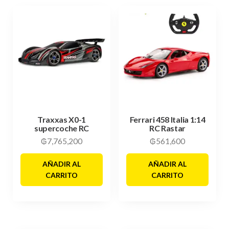
Traxxas X0-1
Ferrari 458 Italia 1:14
supercoche RC
RC Rastar
₲
7,765,200
₲
561,600
AÑADIR AL
AÑADIR AL
CARRITO
CARRITO