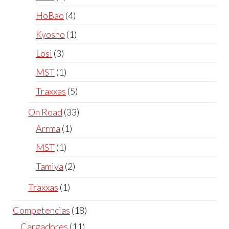
HoBao
4
Kyosho
1
Losi
3
MST
1
Traxxas
5
On Road
33
Arrma
1
MST
1
Tamiya
2
Traxxas
1
Competencias
18
Cargadores
11