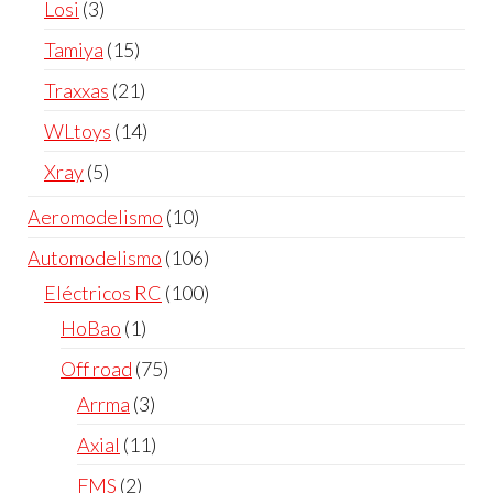
Losi
3
Tamiya
15
Traxxas
21
WLtoys
14
Xray
5
Aeromodelismo
10
Automodelismo
106
Eléctricos RC
100
HoBao
1
Off road
75
Arrma
3
Axial
11
FMS
2