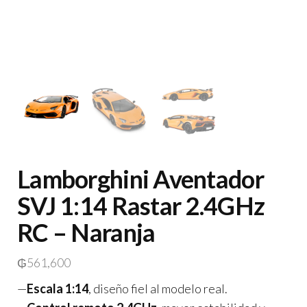
Lamborghini Aventador
SVJ 1:14 Rastar 2.4GHz
RC – Naranja
₲
561,600
—
Escala 1:14
, diseño fiel al modelo real.