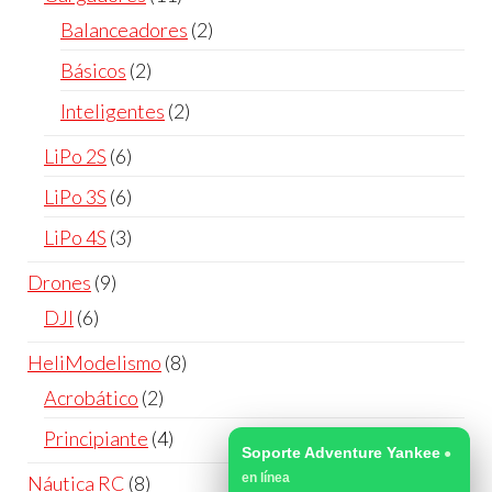
Balanceadores
2
Básicos
2
Inteligentes
2
LiPo 2S
6
LiPo 3S
6
LiPo 4S
3
Drones
9
DJI
6
HeliModelismo
8
Acrobático
2
Principiante
4
Soporte Adventure Yankee
Náutica RC
8