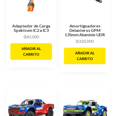
Adaptador de Carga
Amortiguadores
Spektrum IC2 a IC3
Delanteros GPM
135mm Aluminio UDR
₲
85,000
₲
320,000
AÑADIR AL
AÑADIR AL
CARRITO
CARRITO