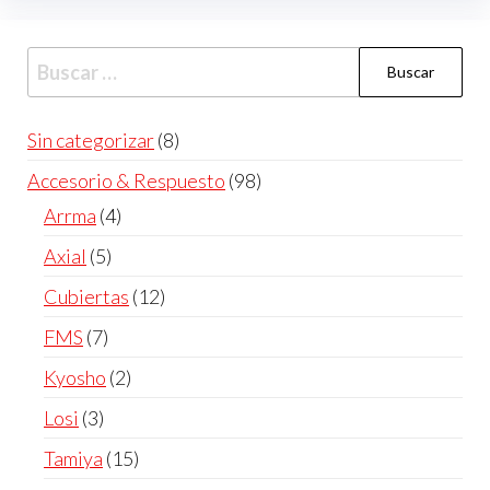
Buscar:
8
Sin categorizar
8
productos
98
Accesorio & Respuesto
98
productos
4
Arrma
4
productos
5
Axial
5
productos
12
Cubiertas
12
productos
7
FMS
7
productos
2
Kyosho
2
productos
3
Losi
3
productos
15
Tamiya
15
productos