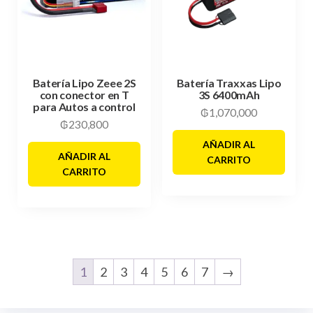
Batería Lipo Zeee 2S
Batería Traxxas Lipo
con conector en T
3S 6400mAh
para Autos a control
₲
1,070,000
₲
230,800
AÑADIR AL
AÑADIR AL
CARRITO
CARRITO
1
2
3
4
5
6
7
→