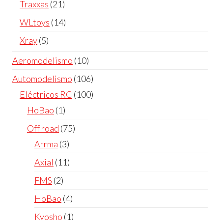
21
Traxxas
21
productos
14
WLtoys
14
productos
5
Xray
5
productos
10
Aeromodelismo
10
productos
106
Automodelismo
106
productos
100
Eléctricos RC
100
productos
1
HoBao
1
producto
75
Off road
75
productos
3
Arrma
3
productos
11
Axial
11
productos
2
FMS
2
productos
4
HoBao
4
productos
1
Kyosho
1