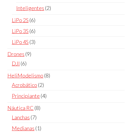
productos
2
Inteligentes
2
productos
6
LiPo 2S
6
productos
6
LiPo 3S
6
productos
3
LiPo 4S
3
productos
9
Drones
9
productos
6
DJI
6
productos
8
HeliModelismo
8
productos
2
Acrobático
2
productos
4
Principiante
4
productos
8
Náutica RC
8
productos
7
Lanchas
7
productos
1
Medianas
1