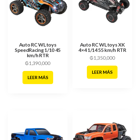
Auto RC WLtoys
Auto RC WLtoys XK
SpeedRacing 1/10 45
4×4 1/14 55 km/h RTR
km/h RTR
₲
1,350,000
₲
1,390,000
LEER MÁS
LEER MÁS