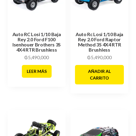
Auto RC Losi 1/10 Baja
Auto Rc Losi 1/10 Baja
Rey 2.0 Ford F100
Rey 2.0 Ford Raptor
Isenhouer Brothers 3S
Method 3S 4X4 RTR
4X4 RTR Brushless
Brushless
₲
5,490,000
₲
5,490,000
LEER MÁS
AÑADIR AL
CARRITO