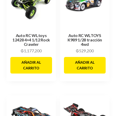
Auto RC WLtoys
Auto RC WLTOYS
12428 4×4 1/12 Rock
K989 1/28 tracción
Crawler
4wd
₲
1,177,200
₲
529,200
AÑADIR AL
AÑADIR AL
CARRITO
CARRITO