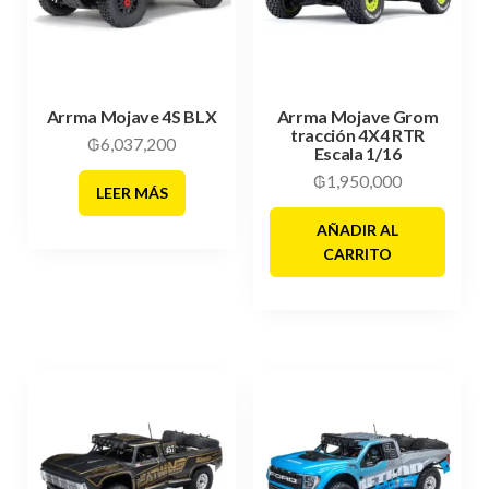
Arrma Mojave 4S BLX
Arrma Mojave Grom
tracción 4X4 RTR‎
₲
6,037,200
Escala 1/16
₲
1,950,000
LEER MÁS
AÑADIR AL
CARRITO