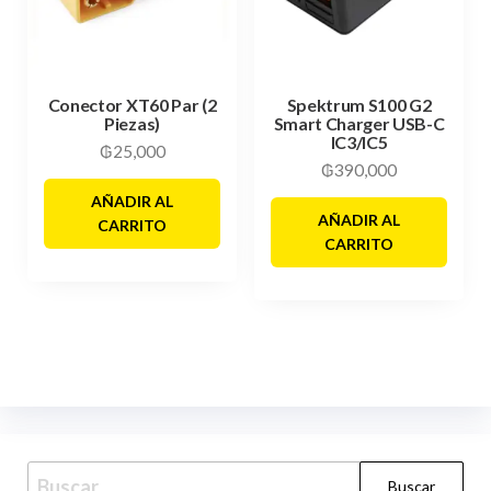
Conector XT60 Par (2
Spektrum S100 G2
Piezas)
Smart Charger USB-C
IC3/IC5
₲
25,000
₲
390,000
AÑADIR AL
AÑADIR AL
CARRITO
CARRITO
Buscar: