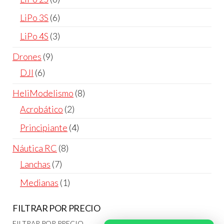
productos
6
LiPo 3S
6
productos
3
LiPo 4S
3
productos
9
Drones
9
productos
6
DJI
6
productos
8
HeliModelismo
8
productos
2
Acrobático
2
productos
4
Principiante
4
productos
8
Náutica RC
8
productos
7
Lanchas
7
productos
1
Medianas
1
producto
FILTRAR POR PRECIO