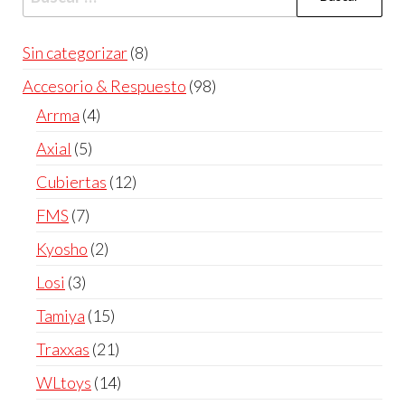
8
Sin categorizar
8
productos
98
Accesorio & Respuesto
98
productos
4
Arrma
4
productos
5
Axial
5
productos
12
Cubiertas
12
productos
7
FMS
7
productos
2
Kyosho
2
productos
3
Losi
3
productos
15
Tamiya
15
productos
21
Traxxas
21
productos
14
WLtoys
14