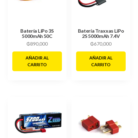
Batería LiPo 3S
Batería Traxxas LiPo
5000mAh 50C
2S 5000mAh 7.4V
₲
890,000
₲
670,000
AÑADIR AL
AÑADIR AL
CARRITO
CARRITO