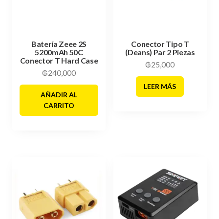
Batería Zeee 2S
Conector Tipo T
5200mAh 50C
(Deans) Par 2 Piezas
Conector T Hard Case
₲
25,000
₲
240,000
LEER MÁS
AÑADIR AL
CARRITO