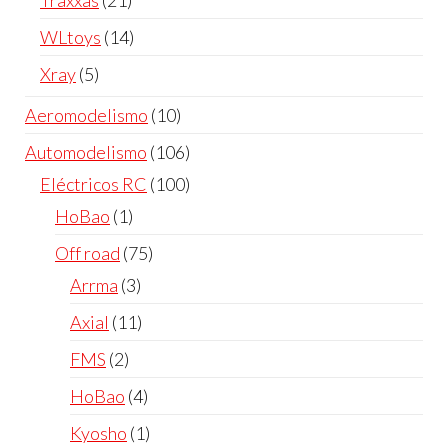
productos
14
WLtoys
14
productos
5
Xray
5
productos
10
Aeromodelismo
10
productos
106
Automodelismo
106
productos
100
Eléctricos RC
100
productos
1
HoBao
1
producto
75
Off road
75
productos
3
Arrma
3
productos
11
Axial
11
productos
2
FMS
2
productos
4
HoBao
4
productos
1
Kyosho
1