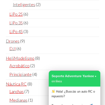
productos
2
Inteligentes
2
productos
6
LiPo 2S
6
productos
6
LiPo 3S
6
productos
3
LiPo 4S
3
productos
9
Drones
9
productos
6
DJI
6
productos
8
HeliModelismo
8
productos
2
Acrobático
2
productos
4
Principiante
4
Soporte Adventure Yankee
productos
8
Náutica RC
8
productos
7
Lanchas
7
Hola! ¿Buscás un auto RC o
repuesto?
productos
1
Medianas
1