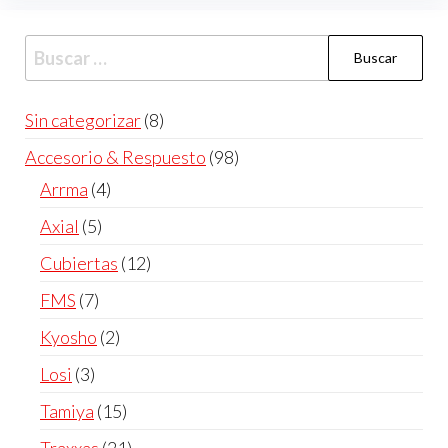
Buscar:
8
Sin categorizar
8
productos
98
Accesorio & Respuesto
98
productos
4
Arrma
4
productos
5
Axial
5
productos
12
Cubiertas
12
productos
7
FMS
7
productos
2
Kyosho
2
productos
3
Losi
3
productos
15
Tamiya
15
productos
21
Traxxas
21