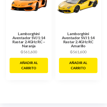
Lamborghini
Lamborghini
Aventador SVJ 1:14
Aventador SVJ 1:14
Rastar 2.4GHz RC –
Rastar 2.4GHz RC
Naranja
Amarillo
₲
561,600
₲
561,600
AÑADIR AL
AÑADIR AL
CARRITO
CARRITO