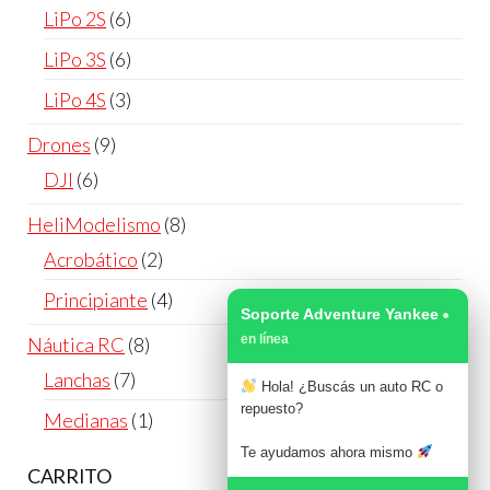
LiPo 2S
6
LiPo 3S
6
LiPo 4S
3
Drones
9
DJI
6
HeliModelismo
8
Acrobático
2
Principiante
4
Soporte Adventure Yankee
Náutica RC
8
Lanchas
7
Hola! ¿Buscás un auto RC o
repuesto?
Medianas
1
Te ayudamos ahora mismo
CARRITO