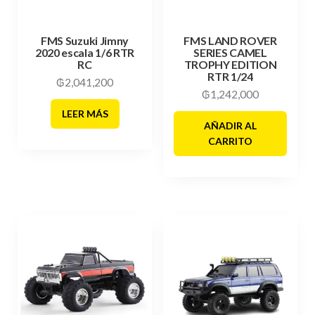
FMS Suzuki Jimny
FMS LAND ROVER
2020 escala 1/6 RTR
SERIES CAMEL
RC
TROPHY EDITION
RTR 1/24
₲
2,041,200
₲
1,242,000
LEER MÁS
AÑADIR AL
CARRITO