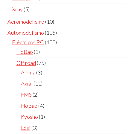
Xray
5
Aeromodelismo
10
Automodelismo
106
Eléctricos RC
100
HoBao
1
Off road
75
Arrma
3
Axial
11
FMS
2
HoBao
4
Kyosho
1
Losi
3