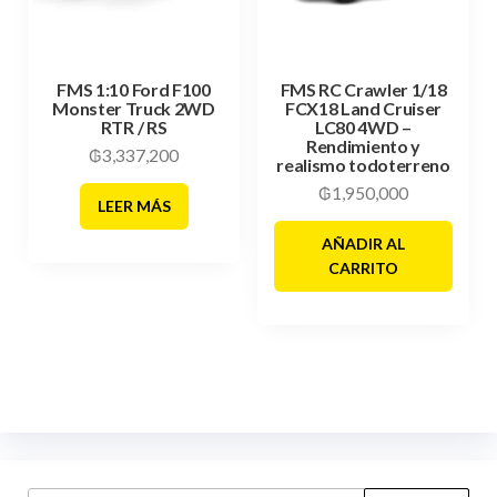
FMS 1:10 Ford F100
FMS RC Crawler 1/18
Monster Truck 2WD
FCX18 Land Cruiser
RTR / RS
LC80 4WD –
Rendimiento y
₲
3,337,200
realismo todoterreno
₲
1,950,000
LEER MÁS
AÑADIR AL
CARRITO