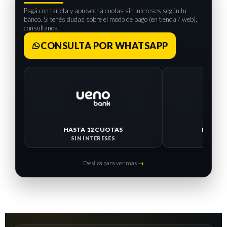
Pagá con tarjeta y aprovechá cuotas sin intereses según tu
banco. Si tenés dudas sobre el modo de pago (en tienda / web),
consultanos.
CONSULTA POR WHATSAPP
HASTA 12 CUOTAS
HASTA 
SIN INTERESES
SIN I
Deslizá para ver más
→