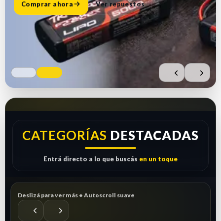
Comprar ahora
Ver repuestos
CATEGORÍAS
DESTACADAS
Entrá directo a lo que buscás
en un toque
Deslizá para ver más • Autoscroll suave