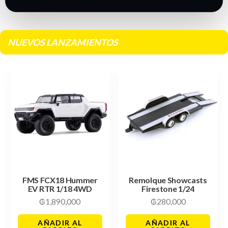
NUEVOS LANZAMIENTOS
FMS FCX18 Hummer
Remolque Showcasts
EV RTR 1/18 4WD
Firestone 1/24
₲
1,890,000
₲
280,000
AÑADIR AL
AÑADIR AL