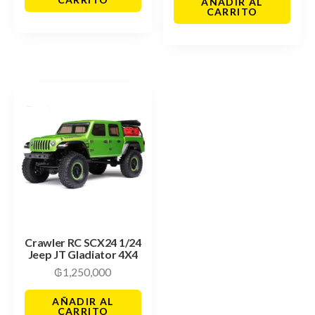
AÑADIR AL
CARRITO
Crawler RC SCX24 1/24
Jeep JT Gladiator 4X4
₲
1,250,000
AÑADIR AL
CARRITO