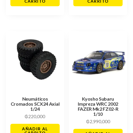
CARRITO
CARRITO
Neumáticos
Kyosho Subaru
Cromados SCX24 Axial
Impreza WRC 2002
1/24
FAZER Mk2 FZ02-R
1/10
₲
220,000
₲
2,990,000
AÑADIR AL
CARRITO