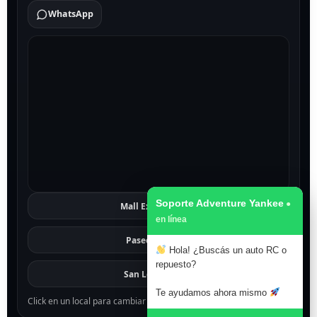
WhatsApp
Soporte Adventure Yankee
Mall Excelsior
Ver
Paseo 1811
Ver
Hola! ¿Buscás un auto RC o
repuesto?
San Lorenzo
Ver
Te ayudamos ahora mismo
Click en un local para cambiar el mapa.