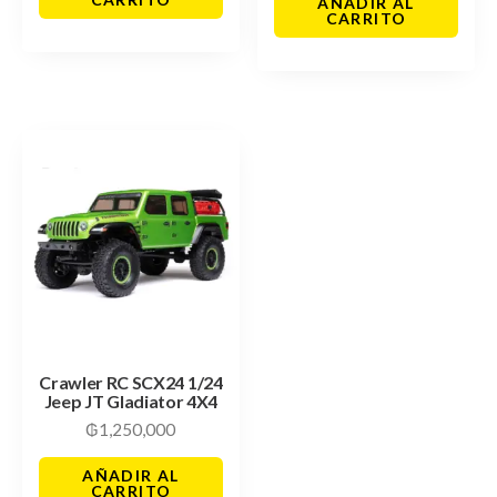
AÑADIR AL
CARRITO
Crawler RC SCX24 1/24
Jeep JT Gladiator 4X4
₲
1,250,000
AÑADIR AL
CARRITO