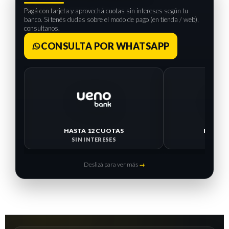
Pagá con tarjeta y aprovechá cuotas sin intereses según tu
banco. Si tenés dudas sobre el modo de pago (en tienda / web),
consultanos.
CONSULTA POR WHATSAPP
HASTA 12 CUOTAS
HASTA 
SIN INTERESES
SIN I
Deslizá para ver más
→