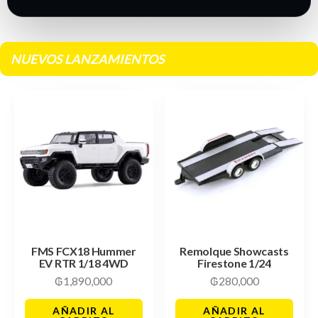
NUEVOS LANZAMIENTOS
FMS FCX18 Hummer
Remolque Showcasts
EV RTR 1/18 4WD
Firestone 1/24
₲
1,890,000
₲
280,000
AÑADIR AL
AÑADIR AL