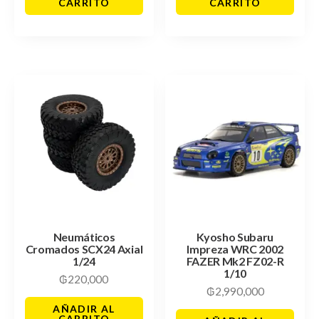
CARRITO
CARRITO
Neumáticos
Kyosho Subaru
Cromados SCX24 Axial
Impreza WRC 2002
1/24
FAZER Mk2 FZ02-R
1/10
₲
220,000
₲
2,990,000
AÑADIR AL
CARRITO