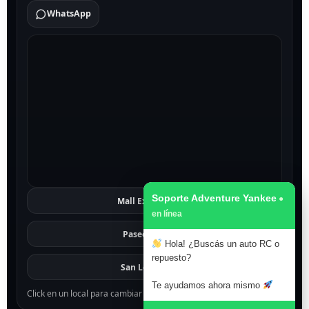
WhatsApp
Soporte Adventure Yankee
Mall Excelsior
Ver
Paseo 1811
Ver
Hola! ¿Buscás un auto RC o
repuesto?
San Lorenzo
Ver
Te ayudamos ahora mismo
Click en un local para cambiar el mapa.