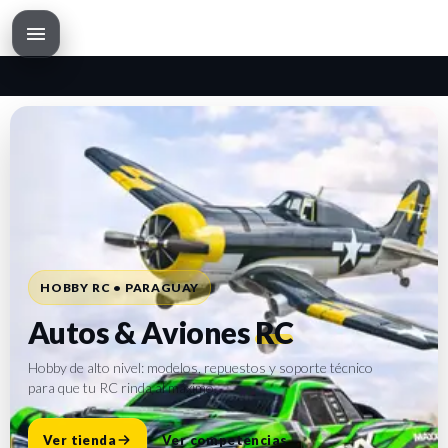
HOBBY RC • PARAGUAY
Autos & Aviones
RC
Hobby de alto nivel: modelos, repuestos y soporte técnico
para que tu RC rinda al máximo.
Ver tienda
Ver competencias