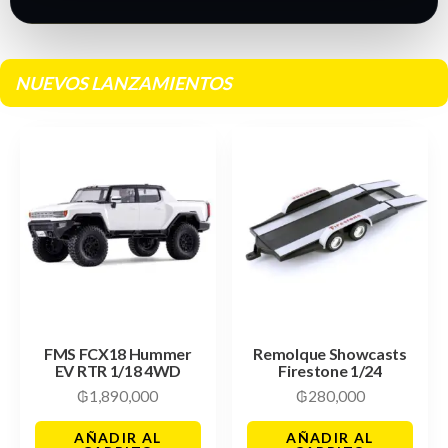
NUEVOS LANZAMIENTOS
FMS FCX18 Hummer
Remolque Showcasts
EV RTR 1/18 4WD
Firestone 1/24
₲
1,890,000
₲
280,000
AÑADIR AL
AÑADIR AL