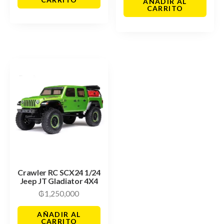
AÑADIR AL
CARRITO
Crawler RC SCX24 1/24
Jeep JT Gladiator 4X4
₲
1,250,000
AÑADIR AL
CARRITO