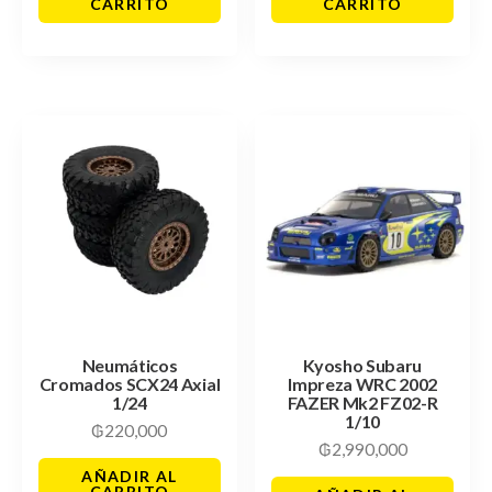
CARRITO
CARRITO
Neumáticos
Kyosho Subaru
Cromados SCX24 Axial
Impreza WRC 2002
1/24
FAZER Mk2 FZ02-R
1/10
₲
220,000
₲
2,990,000
AÑADIR AL
CARRITO