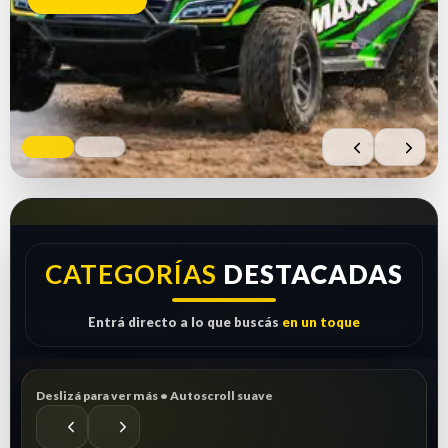
CATEGORÍAS
DESTACADAS
Entrá directo a lo que buscás
en un toque
REPUESTOS • ACCESORIOS • SOPORTE
Todo para tu RC:
Deslizá para ver más • Autoscroll suave
Repuestos
& Accesorios