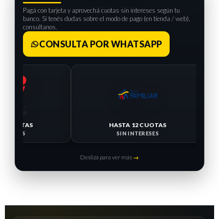
Pagá con tarjeta y aprovechá cuotas sin intereses según tu
banco. Si tenés dudas sobre el modo de pago (en tienda / web),
consultanos.
CONSULTA POR WHATSAPP
 CUOTAS
HASTA 12 CUOTAS
ERESES
SIN INTERESES
Deslizá para ver más
→