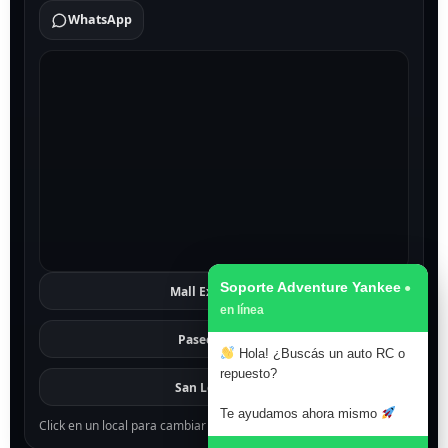
WhatsApp
Soporte Adventure Yankee
Mall Excelsior
Ver
Paseo 1811
Ver
Hola! ¿Buscás un auto RC o
repuesto?
San Lorenzo
Ver
Te ayudamos ahora mismo
Click en un local para cambiar el mapa.