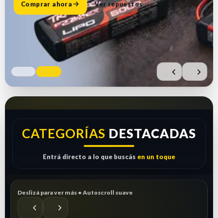
Comprar ahora
Ver repuestos
CATEGORÍAS
DESTACADAS
Entrá directo a lo que buscás
en un toque
Deslizá para ver más • Autoscroll suave