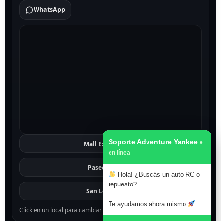
WhatsApp
Soporte Adventure Yankee
Mall Excelsior
Ver
Paseo 1811
Ver
Hola! ¿Buscás un auto RC o
repuesto?
San Lorenzo
Ver
Te ayudamos ahora mismo
Click en un local para cambiar el mapa.