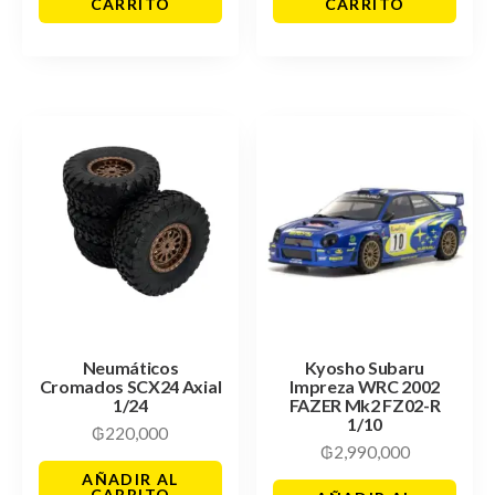
CARRITO
CARRITO
Neumáticos
Kyosho Subaru
Cromados SCX24 Axial
Impreza WRC 2002
1/24
FAZER Mk2 FZ02-R
1/10
₲
220,000
₲
2,990,000
AÑADIR AL
CARRITO