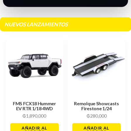
NUEVOS LANZAMIENTOS
FMS FCX18 Hummer
Remolque Showcasts
EV RTR 1/18 4WD
Firestone 1/24
₲
1,890,000
₲
280,000
AÑADIR AL
AÑADIR AL