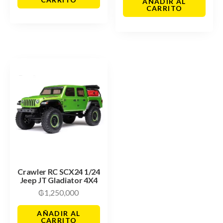
AÑADIR AL
CARRITO
Crawler RC SCX24 1/24
Jeep JT Gladiator 4X4
₲
1,250,000
AÑADIR AL
CARRITO