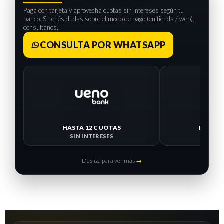
Pagá con tarjeta y aprovechá cuotas sin intereses según tu
banco. Si tenés dudas sobre el modo de pago (en tienda / web),
consultanos.
CONSULTA POR WHATSAPP
HASTA 12 CUOTAS
HASTA 
SIN INTERESES
SIN I
Deslizá para ver más
→