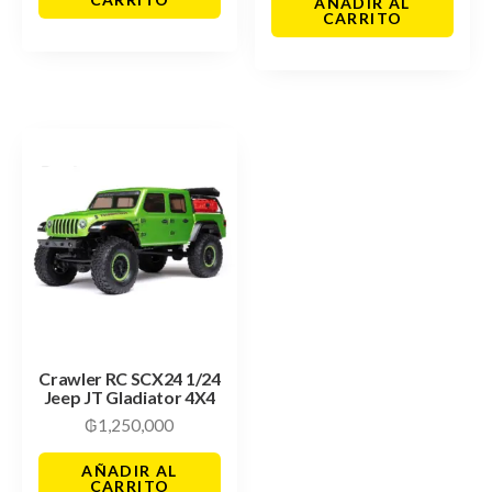
AÑADIR AL
CARRITO
Crawler RC SCX24 1/24
Jeep JT Gladiator 4X4
₲
1,250,000
AÑADIR AL
CARRITO