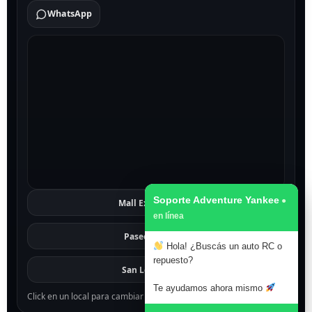
WhatsApp
Soporte Adventure Yankee
Mall Excelsior
Ver
Paseo 1811
Ver
Hola! ¿Buscás un auto RC o
repuesto?
San Lorenzo
Ver
Te ayudamos ahora mismo
Click en un local para cambiar el mapa.