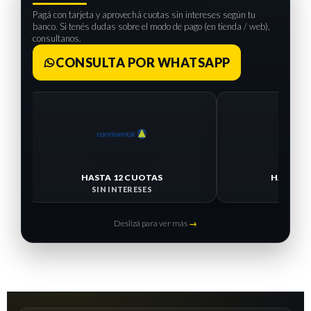
Pagá con tarjeta y aprovechá cuotas sin intereses según tu
banco. Si tenés dudas sobre el modo de pago (en tienda / web),
consultanos.
CONSULTA POR WHATSAPP
HASTA 
SIN I
HASTA 12 CUOTAS
SIN INTERESES
Deslizá para ver más
→