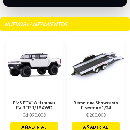
NUEVOS LANZAMIENTOS
FMS FCX18 Hummer
Remolque Showcasts
EV RTR 1/18 4WD
Firestone 1/24
₲
1,890,000
₲
280,000
AÑADIR AL
AÑADIR AL