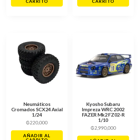
CARRITO
CARRITO
Neumáticos
Kyosho Subaru
Cromados SCX24 Axial
Impreza WRC 2002
1/24
FAZER Mk2 FZ02-R
1/10
₲
220,000
₲
2,990,000
AÑADIR AL
CARRITO