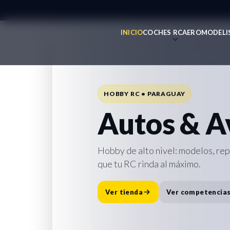
INICIO
COCHES RC
AEROMODELI
REPUESTOS • ACCESORIOS • SOPO
Todo para 
HOBBY RC • PARAGUAY
Repuesto
Autos & A
Accesorio
Hobby de alto nivel: modelos, re
que tu RC rinda al máximo.
Destacado:
Cargador Traxxas E
rápida y lista para la pista.
Ver tienda
Ver competencia
Comprar ahora
Ver repuesto