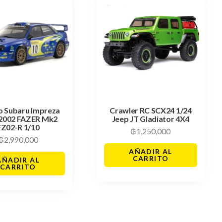
o Subaru Impreza
Crawler RC SCX24 1/24
2002 FAZER Mk2
Jeep JT Gladiator 4X4
FZ02-R 1/10
₲
1,250,000
₲
2,990,000
AÑADIR AL
CARRITO
AÑADIR AL
CARRITO