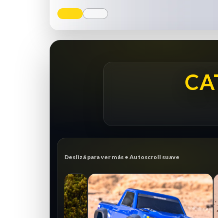
CA
Deslizá para ver más • Autoscroll suave
CRAWLER