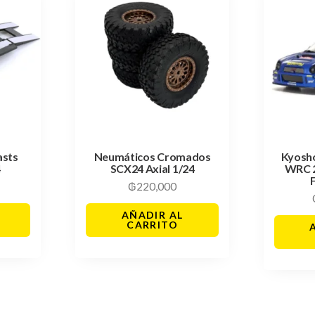
asts
Neumáticos Cromados
Kyosh
4
SCX24 Axial 1/24
WRC 
₲
220,000
AÑADIR AL
CARRITO