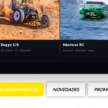
Buggy 1/8
Náuticas RC
Brushless · 4S · Velocidad
Lanchas · Velocidad · Agua
S LANZAMIENTOS
NOVEDADES
PROMO