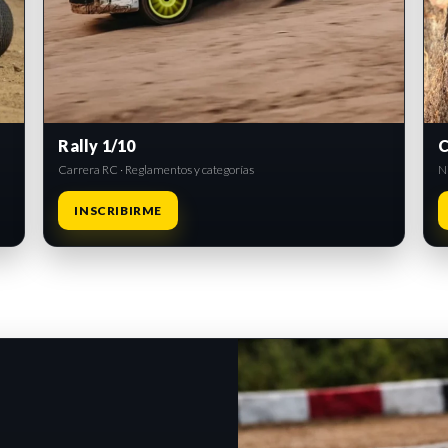
Rally 1/10
C
Carrera RC · Reglamentos y categorías
Ni
INSCRIBIRME