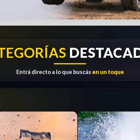
TEGORÍAS
DESTACA
Entrá directo a lo que buscás
en un toque
1/8
RC