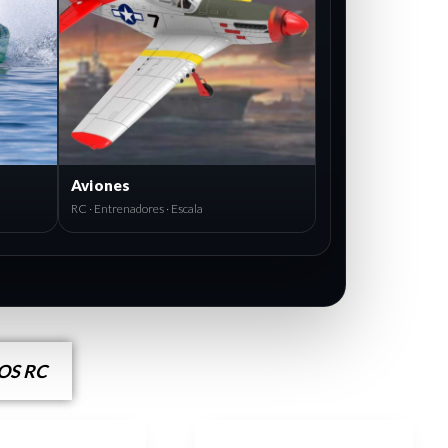
Aviones
RC · Entrenadores · Escala
S RC