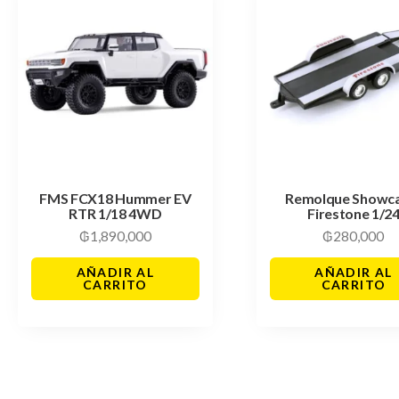
FMS FCX18 Hummer EV
Remolque Showc
RTR 1/18 4WD
Firestone 1/2
₲
1,890,000
₲
280,000
AÑADIR AL
AÑADIR AL
CARRITO
CARRITO