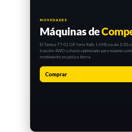
NOVEDADES
Máquinas de
Compe
El Tamiya TT-02 GR Yaris Rally 1 HYB escala 1/10 com
tracción 4WD y chasis optimizado para máximo contro
rendimiento en pista o tierra.
Comprar