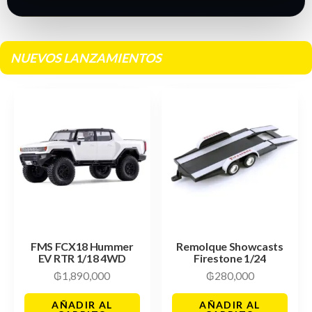
NUEVOS LANZAMIENTOS
FMS FCX18 Hummer
Remolque Showcasts
EV RTR 1/18 4WD
Firestone 1/24
₲
1,890,000
₲
280,000
AÑADIR AL
AÑADIR AL