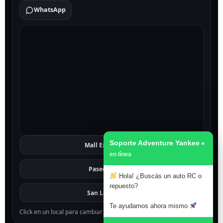
WhatsApp
Soporte Adventure Yankee
Mall Excelsior
Ver
Paseo 1811
Ver
Hola! ¿Buscás un auto RC o
repuesto?
San Lorenzo
Ver
Te ayudamos ahora mismo
Click en un local para cambiar el mapa.