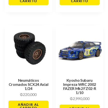
CARRITO
CARRITO
Neumáticos
Kyosho Subaru
Cromados SCX24 Axial
Impreza WRC 2002
1/24
FAZER Mk2 FZ02-R
1/10
₲
220,000
₲
2,990,000
AÑADIR AL
CARRITO