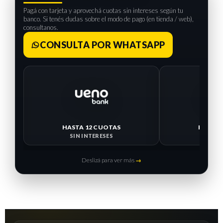
Pagá con tarjeta y aprovechá cuotas sin intereses según tu
banco. Si tenés dudas sobre el modo de pago (en tienda / web),
consultanos.
CONSULTA POR WHATSAPP
HASTA 12 CUOTAS
HASTA 
SIN INTERESES
SIN I
Deslizá para ver más
→