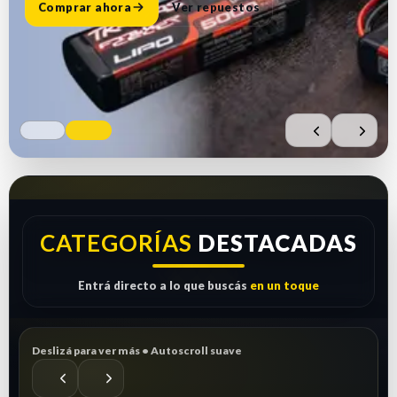
Comprar ahora
Ver repuestos
CATEGORÍAS
DESTACADAS
Entrá directo a lo que buscás
en un toque
Deslizá para ver más • Autoscroll suave