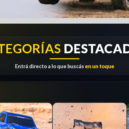
TEGORÍAS
DESTACA
Entrá directo a lo que buscás
en un toque
1/8
RC