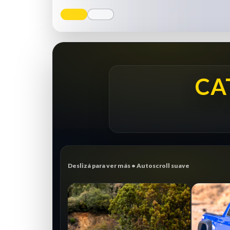
CA
Deslizá para ver más • Autoscroll suave
CRAWLER