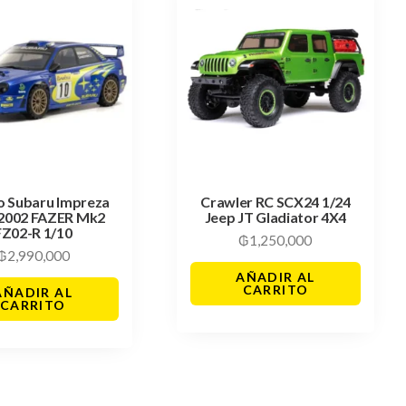
o Subaru Impreza
Crawler RC SCX24 1/24
2002 FAZER Mk2
Jeep JT Gladiator 4X4
FZ02-R 1/10
₲
1,250,000
₲
2,990,000
AÑADIR AL
CARRITO
AÑADIR AL
CARRITO