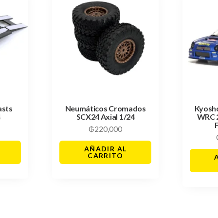
asts
Neumáticos Cromados
Kyosh
4
SCX24 Axial 1/24
WRC 
₲
220,000
AÑADIR AL
CARRITO