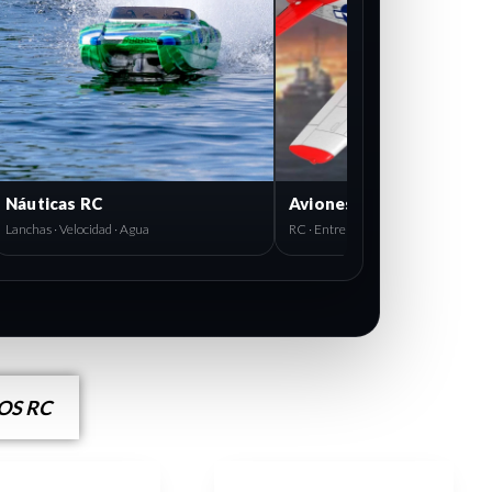
Aviones
RC · Entrenadores · Escala
S RC