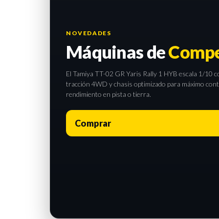
NOVEDADES
Máquinas de
Compe
El Tamiya TT-02 GR Yaris Rally 1 HYB escala 1/10 com
tracción 4WD y chasis optimizado para máximo contro
rendimiento en pista o tierra.
Comprar