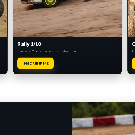
Rally 1/10
C
Carrera RC · Reglamentos y categorías
Ni
INSCRIBIRME