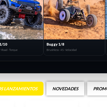
Buggy 1/8
Náuticas RC
Brushless · 4S · Velocidad
Lanchas · Velocidad · Agua
S LANZAMIENTOS
NOVEDADES
PROMO