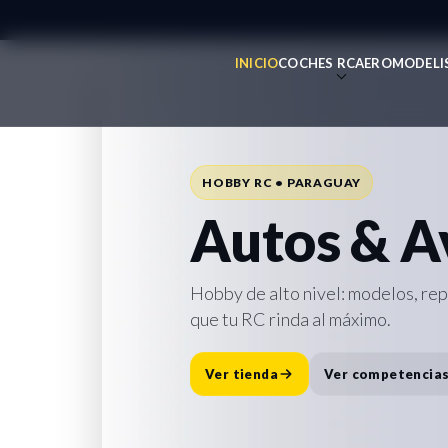
INICIO
COCHES RC
AEROMODELI
REPUESTOS • ACCESORIOS • SOPO
Todo para 
HOBBY RC • PARAGUAY
Repuesto
Autos & A
Accesorio
Hobby de alto nivel: modelos, re
que tu RC rinda al máximo.
Destacado:
Cargador Traxxas E
rápida y lista para la pista.
Ver tienda
Ver competencia
Comprar ahora
Ver repuesto