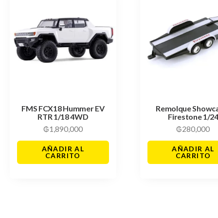
FMS FCX18 Hummer EV
Remolque Showc
RTR 1/18 4WD
Firestone 1/2
₲
1,890,000
₲
280,000
AÑADIR AL
AÑADIR AL
CARRITO
CARRITO