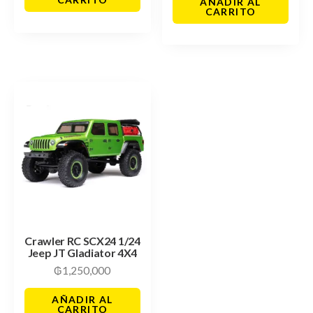
AÑADIR AL
CARRITO
Crawler RC SCX24 1/24
Jeep JT Gladiator 4X4
₲
1,250,000
AÑADIR AL
CARRITO