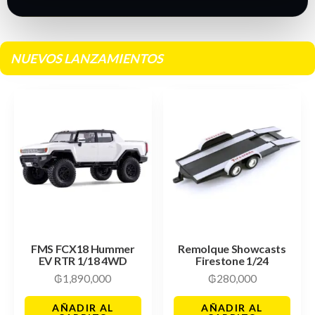
NUEVOS LANZAMIENTOS
FMS FCX18 Hummer
Remolque Showcasts
EV RTR 1/18 4WD
Firestone 1/24
₲
1,890,000
₲
280,000
AÑADIR AL
AÑADIR AL