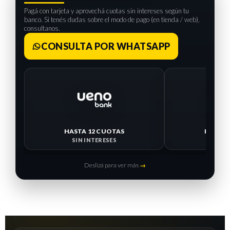
Pagá con tarjeta y aprovechá cuotas sin intereses según tu
banco. Si tenés dudas sobre el modo de pago (en tienda / web),
consultanos.
CONSULTA POR WHATSAPP
HASTA 12 CUOTAS
HASTA 
SIN INTERESES
SIN I
Deslizá para ver más
→