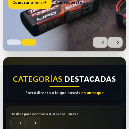
Comprar ahora
Ver repuestos
CATEGORÍAS
DESTACADAS
Entrá directo a lo que buscás
en un toque
Deslizá para ver más • Autoscroll suave