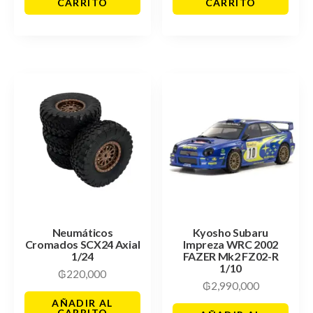
CARRITO
CARRITO
Neumáticos
Kyosho Subaru
Cromados SCX24 Axial
Impreza WRC 2002
1/24
FAZER Mk2 FZ02-R
1/10
₲
220,000
₲
2,990,000
AÑADIR AL
CARRITO