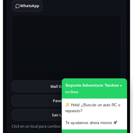
WhatsApp
Soporte Adventure Yankee
Mall Excelsior
Ver
Paseo 1811
Ver
Hola! ¿Buscás un auto RC o
repuesto?
San Lorenzo
Ver
Te ayudamos ahora mismo
Click en un local para cambiar el mapa.