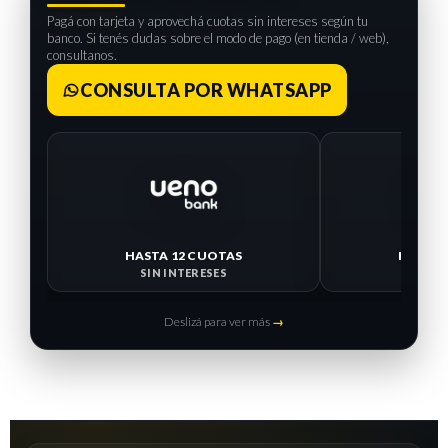
Pagá con tarjeta y aprovechá cuotas sin intereses según tu
banco. Si tenés dudas sobre el modo de pago (en tienda / web),
consultanos.
CONSULTA POR WHATSAPP
HASTA 12 CUOTAS
HASTA 
SIN INTERESES
SIN I
Deslizá para ver más
→