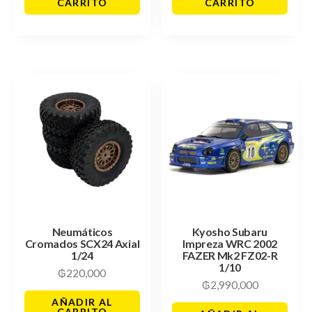
CARRITO
CARRITO
Neumáticos
Kyosho Subaru
Cromados SCX24 Axial
Impreza WRC 2002
1/24
FAZER Mk2 FZ02-R
1/10
₲
220,000
₲
2,990,000
AÑADIR AL
CARRITO