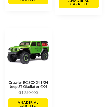
AÑADIR AL
CARRITO
Crawler RC SCX24 1/24
Jeep JT Gladiator 4X4
₲
1,250,000
AÑADIR AL
CARRITO