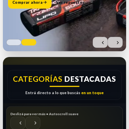
Comprar ahora
Ver repuestos
CATEGORÍAS
DESTACADAS
Entrá directo a lo que buscás
en un toque
Deslizá para ver más • Autoscroll suave