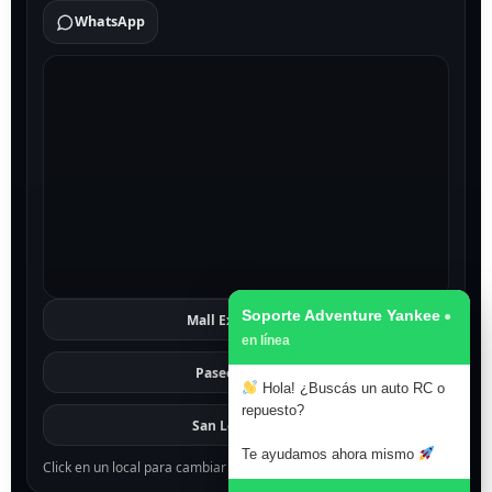
WhatsApp
Soporte Adventure Yankee
Mall Excelsior
Ver
Paseo 1811
Ver
Hola! ¿Buscás un auto RC o
repuesto?
San Lorenzo
Ver
Te ayudamos ahora mismo
Click en un local para cambiar el mapa.