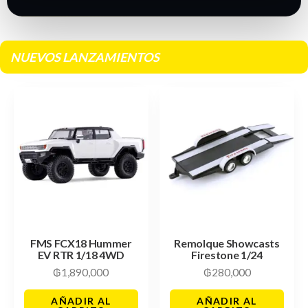
NUEVOS LANZAMIENTOS
FMS FCX18 Hummer
Remolque Showcasts
EV RTR 1/18 4WD
Firestone 1/24
₲
1,890,000
₲
280,000
AÑADIR AL
AÑADIR AL