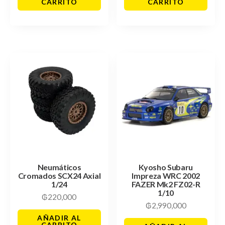
CARRITO
CARRITO
Neumáticos
Kyosho Subaru
Cromados SCX24 Axial
Impreza WRC 2002
1/24
FAZER Mk2 FZ02-R
1/10
₲
220,000
₲
2,990,000
AÑADIR AL
CARRITO