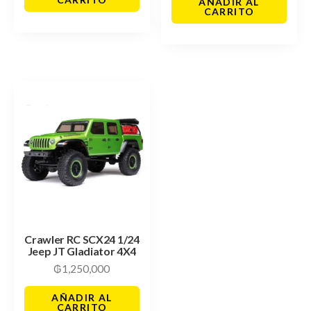
AÑADIR AL
CARRITO
Crawler RC SCX24 1/24
Jeep JT Gladiator 4X4
₲
1,250,000
AÑADIR AL
CARRITO