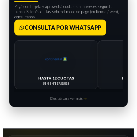
Pagá con tarjeta y aprovechá cuotas sin intereses según tu
banco. Si tenés dudas sobre el modo de pago (en tienda / web),
consultanos.
CONSULTA POR WHATSAPP
HASTA 
SIN I
HASTA 12 CUOTAS
SIN INTERESES
Deslizá para ver más
→