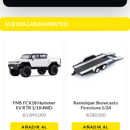
NUEVOS LANZAMIENTOS
FMS FCX18 Hummer
Remolque Showcasts
EV RTR 1/18 4WD
Firestone 1/24
₲
1,890,000
₲
280,000
AÑADIR AL
AÑADIR AL