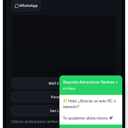
WhatsApp
Soporte Adventure Yankee
Mall Excelsior
Ver
Paseo 1811
Ver
Hola! ¿Buscás un auto RC o
repuesto?
San Lorenzo
Ver
Te ayudamos ahora mismo
Click en un local para cambiar el mapa.