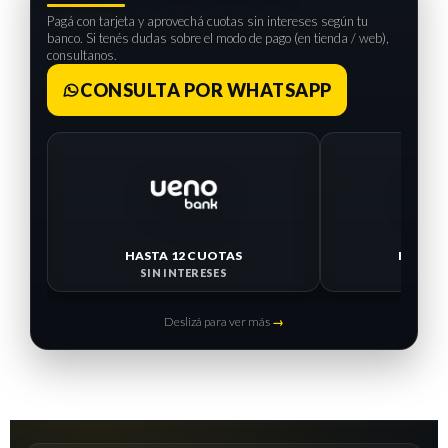
Pagá con tarjeta y aprovechá cuotas sin intereses según tu
banco. Si tenés dudas sobre el modo de pago (en tienda / web),
consultanos.
CONSULTA POR WHATSAPP
HASTA 12 CUOTAS
HASTA 
SIN INTERESES
SIN I
Deslizá para ver más
→