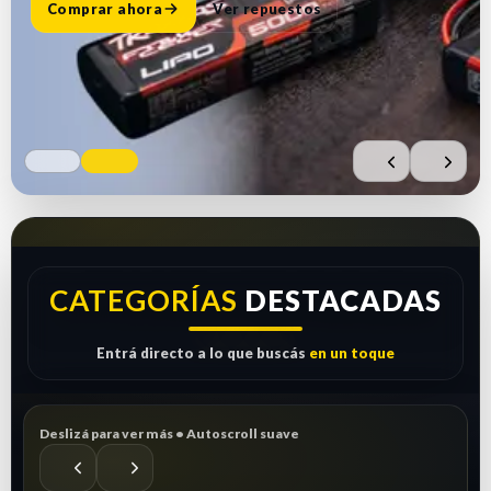
Comprar ahora
Ver repuestos
CATEGORÍAS
DESTACADAS
Entrá directo a lo que buscás
en un toque
Deslizá para ver más • Autoscroll suave