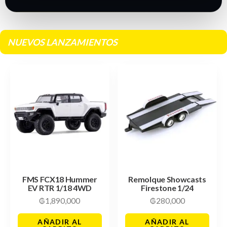
NUEVOS LANZAMIENTOS
FMS FCX18 Hummer
Remolque Showcasts
EV RTR 1/18 4WD
Firestone 1/24
₲
1,890,000
₲
280,000
AÑADIR AL
AÑADIR AL