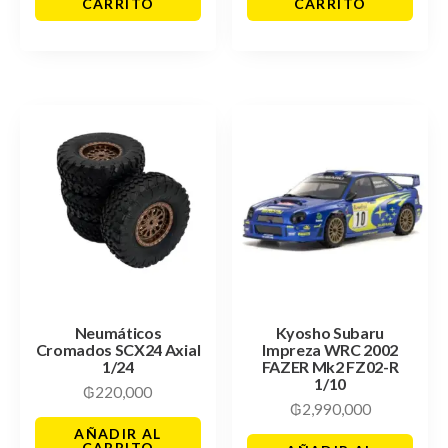
CARRITO
CARRITO
Neumáticos
Kyosho Subaru
Cromados SCX24 Axial
Impreza WRC 2002
1/24
FAZER Mk2 FZ02-R
1/10
₲
220,000
₲
2,990,000
AÑADIR AL
CARRITO