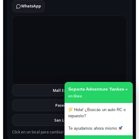
WhatsApp
Soporte Adventure Yankee
Mall Excelsior
Ver
Paseo 1811
Ver
Hola! ¿Buscás un auto RC o
repuesto?
San Lorenzo
Ver
Te ayudamos ahora mismo
Click en un local para cambiar el mapa.