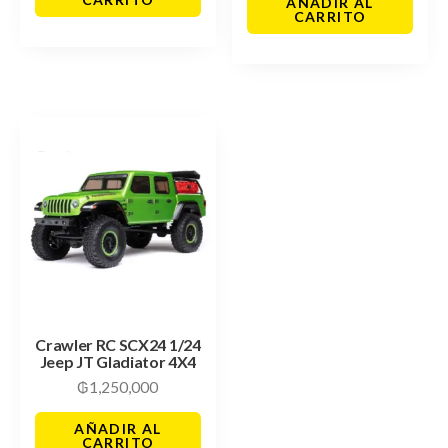
AÑADIR AL
CARRITO
Crawler RC SCX24 1/24
Jeep JT Gladiator 4X4
₲
1,250,000
AÑADIR AL
CARRITO