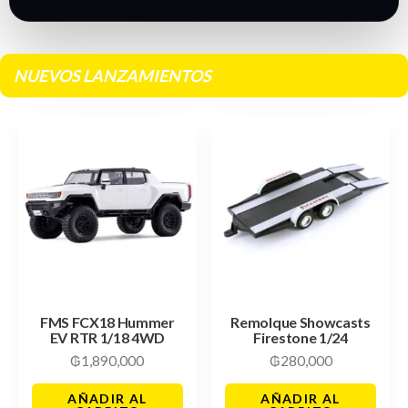
NUEVOS LANZAMIENTOS
FMS FCX18 Hummer
Remolque Showcasts
EV RTR 1/18 4WD
Firestone 1/24
₲
1,890,000
₲
280,000
AÑADIR AL
AÑADIR AL