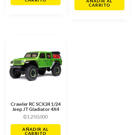
AÑADIR AL
CARRITO
Crawler RC SCX24 1/24
Jeep JT Gladiator 4X4
₲
1,250,000
AÑADIR AL
CARRITO