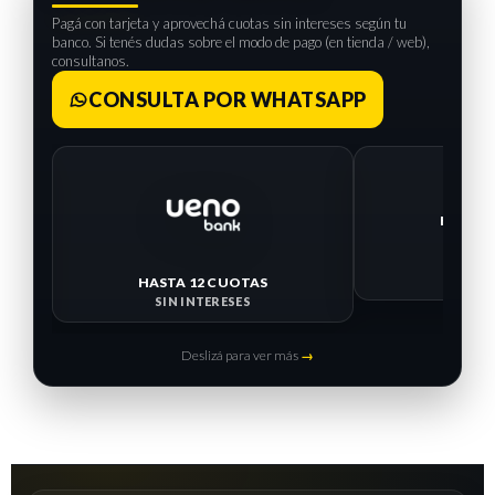
Pagá con tarjeta y aprovechá cuotas sin intereses según tu
banco. Si tenés dudas sobre el modo de pago (en tienda / web),
consultanos.
CONSULTA POR WHATSAPP
HASTA 12 CUOTAS
HASTA 
SIN INTERESES
SIN I
Deslizá para ver más
→