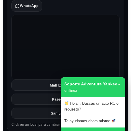
WhatsApp
Soporte Adventure Yankee
Mall Excelsior
Ver
Paseo 1811
Ver
Hola! ¿Buscás un auto RC o
repuesto?
San Lorenzo
Ver
Te ayudamos ahora mismo
Click en un local para cambiar el mapa.