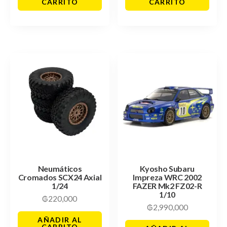
CARRITO
CARRITO
Neumáticos
Kyosho Subaru
Cromados SCX24 Axial
Impreza WRC 2002
1/24
FAZER Mk2 FZ02-R
1/10
₲
220,000
₲
2,990,000
AÑADIR AL
CARRITO