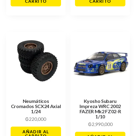
CARRITO
CARRITO
Neumáticos
Kyosho Subaru
Cromados SCX24 Axial
Impreza WRC 2002
1/24
FAZER Mk2 FZ02-R
1/10
₲
220,000
₲
2,990,000
AÑADIR AL
CARRITO