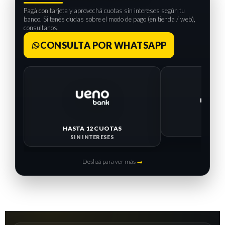
Pagá con tarjeta y aprovechá cuotas sin intereses según tu
banco. Si tenés dudas sobre el modo de pago (en tienda / web),
consultanos.
CONSULTA POR WHATSAPP
HASTA 12 CUOTAS
HASTA 
SIN INTERESES
SIN I
Deslizá para ver más
→