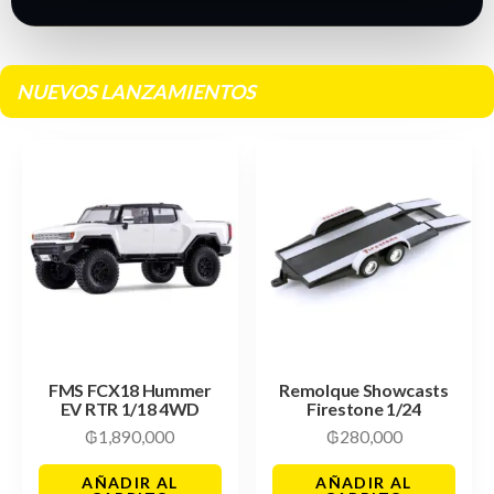
NUEVOS LANZAMIENTOS
FMS FCX18 Hummer
Remolque Showcasts
EV RTR 1/18 4WD
Firestone 1/24
₲
1,890,000
₲
280,000
AÑADIR AL
AÑADIR AL