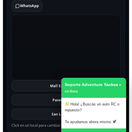
WhatsApp
Soporte Adventure Yankee
Mall Excelsior
Ver
Paseo 1811
Ver
Hola! ¿Buscás un auto RC o
repuesto?
San Lorenzo
Ver
Te ayudamos ahora mismo
Click en un local para cambiar el mapa.