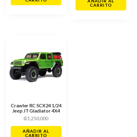
AÑADIR AL
CARRITO
Crawler RC SCX24 1/24
Jeep JT Gladiator 4X4
₲
1,250,000
AÑADIR AL
CARRITO