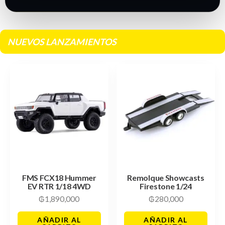
NUEVOS LANZAMIENTOS
FMS FCX18 Hummer
Remolque Showcasts
EV RTR 1/18 4WD
Firestone 1/24
₲
1,890,000
₲
280,000
AÑADIR AL
AÑADIR AL