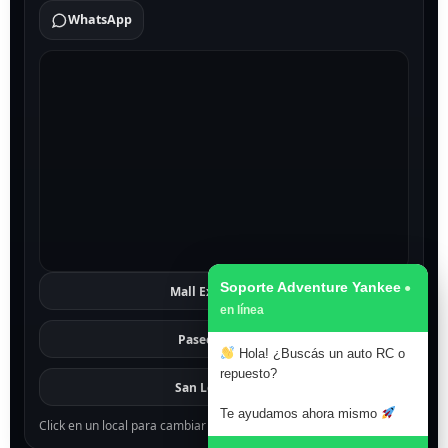
WhatsApp
Soporte Adventure Yankee
Mall Excelsior
Ver
Paseo 1811
Ver
Hola! ¿Buscás un auto RC o
repuesto?
San Lorenzo
Ver
Te ayudamos ahora mismo
Click en un local para cambiar el mapa.