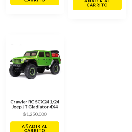
AÑADIR AL
CARRITO
Crawler RC SCX24 1/24
Jeep JT Gladiator 4X4
₲
1,250,000
AÑADIR AL
CARRITO