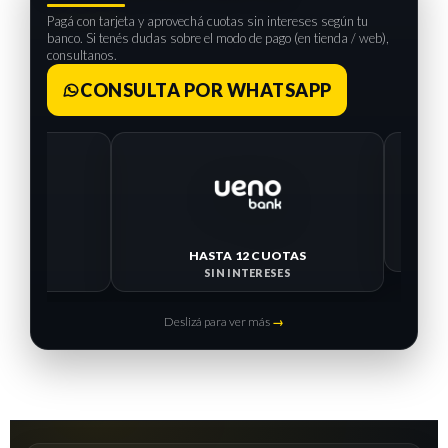
Pagá con tarjeta y aprovechá cuotas sin intereses según tu
banco. Si tenés dudas sobre el modo de pago (en tienda / web),
consultanos.
CONSULTA POR WHATSAPP
HASTA 12 CUOTAS
HASTA 
SIN INTERESES
SIN I
Deslizá para ver más
→