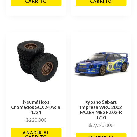
CARRITO
CARRITO
Neumáticos
Kyosho Subaru
Cromados SCX24 Axial
Impreza WRC 2002
1/24
FAZER Mk2 FZ02-R
1/10
₲
220,000
₲
2,990,000
AÑADIR AL
CARRITO