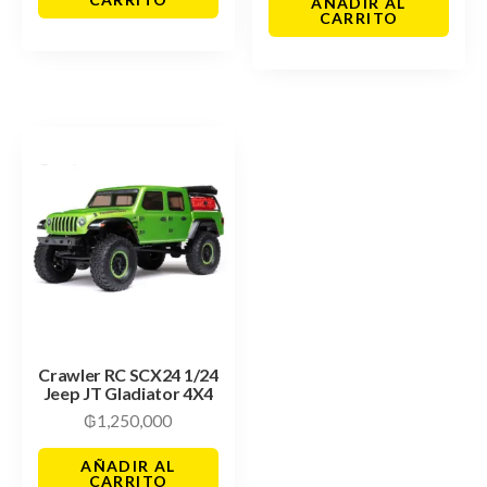
AÑADIR AL
CARRITO
Crawler RC SCX24 1/24
Jeep JT Gladiator 4X4
₲
1,250,000
AÑADIR AL
CARRITO