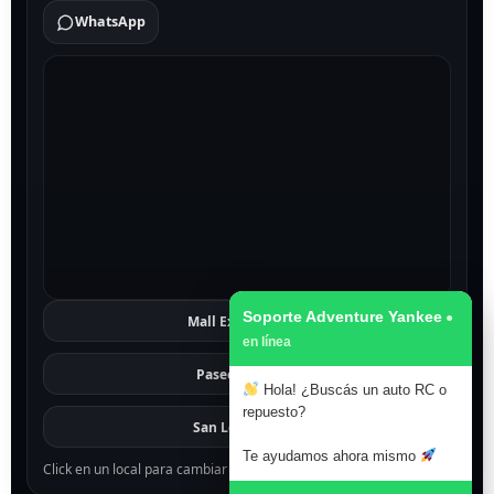
WhatsApp
Soporte Adventure Yankee
Mall Excelsior
Ver
Paseo 1811
Ver
Hola! ¿Buscás un auto RC o
repuesto?
San Lorenzo
Ver
Te ayudamos ahora mismo
Click en un local para cambiar el mapa.