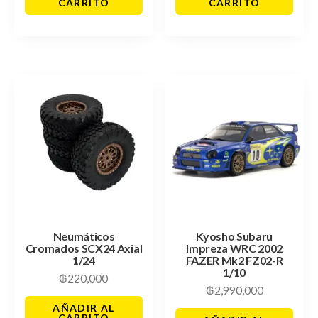
CARRITO
CARRITO
Neumáticos
Kyosho Subaru
Cromados SCX24 Axial
Impreza WRC 2002
1/24
FAZER Mk2 FZ02-R
1/10
₲
220,000
₲
2,990,000
AÑADIR AL
CARRITO