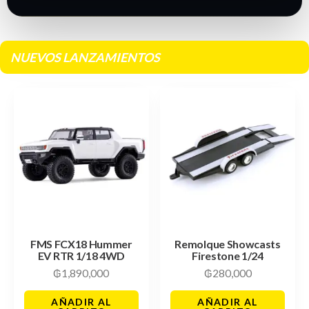
NUEVOS LANZAMIENTOS
FMS FCX18 Hummer
Remolque Showcasts
EV RTR 1/18 4WD
Firestone 1/24
₲
1,890,000
₲
280,000
AÑADIR AL
AÑADIR AL