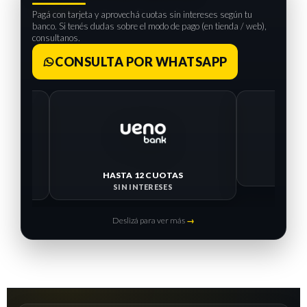
Pagá con tarjeta y aprovechá cuotas sin intereses según tu
banco. Si tenés dudas sobre el modo de pago (en tienda / web),
consultanos.
CONSULTA POR WHATSAPP
HASTA 12 CUOTAS
HASTA 
SIN INTERESES
SIN I
Deslizá para ver más
→