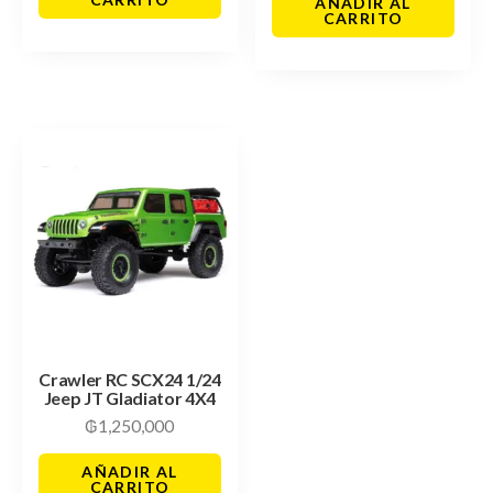
AÑADIR AL
CARRITO
Crawler RC SCX24 1/24
Jeep JT Gladiator 4X4
₲
1,250,000
AÑADIR AL
CARRITO