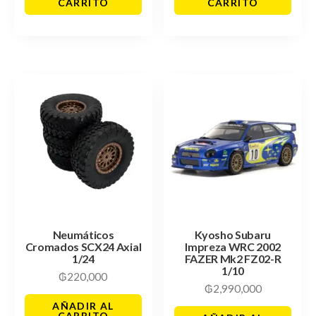
CARRITO
CARRITO
Neumáticos
Kyosho Subaru
Cromados SCX24 Axial
Impreza WRC 2002
1/24
FAZER Mk2 FZ02-R
1/10
₲
220,000
₲
2,990,000
AÑADIR AL
CARRITO