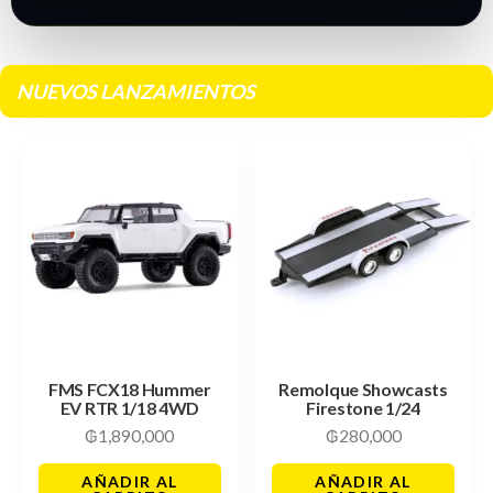
NUEVOS LANZAMIENTOS
FMS FCX18 Hummer
Remolque Showcasts
EV RTR 1/18 4WD
Firestone 1/24
₲
1,890,000
₲
280,000
AÑADIR AL
AÑADIR AL