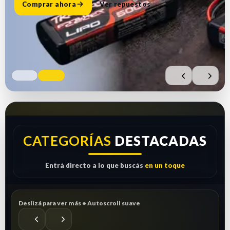
Comprar ahora
Ver repuestos
CATEGORÍAS
DESTACADAS
Entrá directo a lo que buscás
en un toque
Deslizá para ver más • Autoscroll suave