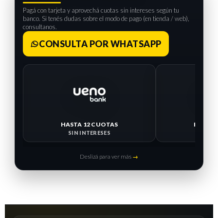
Pagá con tarjeta y aprovechá cuotas sin intereses según tu
banco. Si tenés dudas sobre el modo de pago (en tienda / web),
consultanos.
CONSULTA POR WHATSAPP
HASTA 12 CUOTAS
HASTA 
SIN INTERESES
SIN I
Deslizá para ver más
→