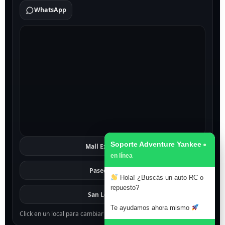
WhatsApp
Soporte Adventure Yankee
Mall Excelsior
Ver
Paseo 1811
Ver
Hola! ¿Buscás un auto RC o
repuesto?
San Lorenzo
Ver
Te ayudamos ahora mismo
Click en un local para cambiar el mapa.