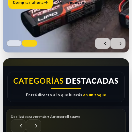
Comprar ahora
Ver repuestos
CATEGORÍAS
DESTACADAS
Entrá directo a lo que buscás
en un toque
Deslizá para ver más • Autoscroll suave