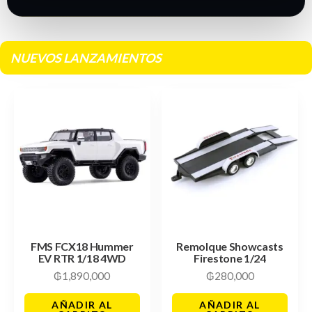
NUEVOS LANZAMIENTOS
FMS FCX18 Hummer
Remolque Showcasts
EV RTR 1/18 4WD
Firestone 1/24
₲
1,890,000
₲
280,000
AÑADIR AL
AÑADIR AL