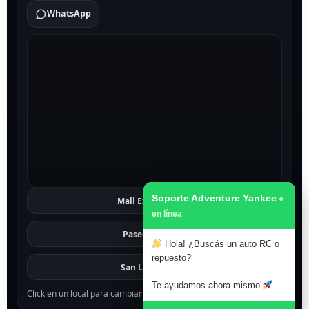
WhatsApp
Soporte Adventure Yankee
Mall Excelsior
Ver
Paseo 1811
Ver
Hola! ¿Buscás un auto RC o
repuesto?
San Lorenzo
Ver
Te ayudamos ahora mismo
Click en un local para cambiar el mapa.