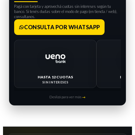
Pagá con tarjeta y aprovechá cuotas sin intereses según tu
banco. Si tenés dudas sobre el modo de pago (en tienda / web),
consultanos.
CONSULTA POR WHATSAPP
HASTA 12 CUOTAS
HASTA 
SIN INTERESES
SIN I
Deslizá para ver más
→