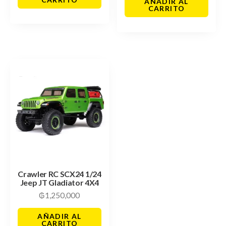
AÑADIR AL
CARRITO
Crawler RC SCX24 1/24
Jeep JT Gladiator 4X4
₲
1,250,000
AÑADIR AL
CARRITO