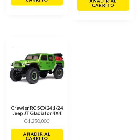
AÑADIR AL
CARRITO
Crawler RC SCX24 1/24
Jeep JT Gladiator 4X4
₲
1,250,000
AÑADIR AL
CARRITO