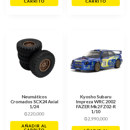
CARRITO
CARRITO
Neumáticos
Kyosho Subaru
Cromados SCX24 Axial
Impreza WRC 2002
1/24
FAZER Mk2 FZ02-R
1/10
₲
220,000
₲
2,990,000
AÑADIR AL
CARRITO