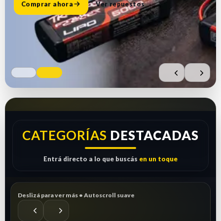
Comprar ahora
Ver repuestos
CATEGORÍAS
DESTACADAS
Entrá directo a lo que buscás
en un toque
Deslizá para ver más • Autoscroll suave