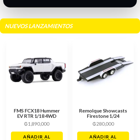
NUEVOS LANZAMIENTOS
FMS FCX18 Hummer
Remolque Showcasts
EV RTR 1/18 4WD
Firestone 1/24
₲
1,890,000
₲
280,000
AÑADIR AL
AÑADIR AL