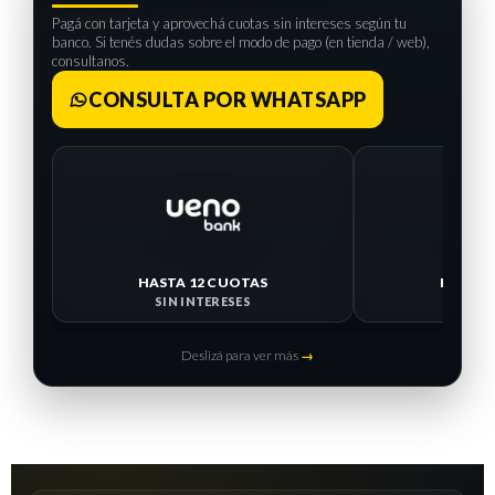
Pagá con tarjeta y aprovechá cuotas sin intereses según tu
banco. Si tenés dudas sobre el modo de pago (en tienda / web),
consultanos.
CONSULTA POR WHATSAPP
HASTA 12 CUOTAS
HASTA 
SIN INTERESES
SIN I
Deslizá para ver más
→