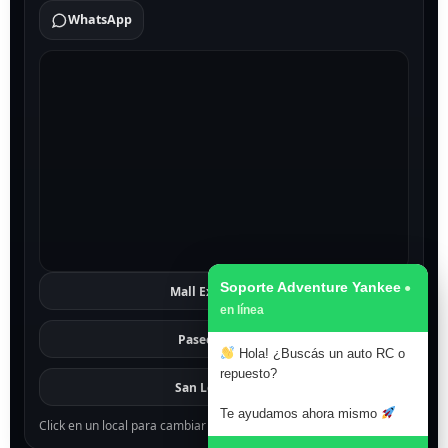
WhatsApp
Soporte Adventure Yankee
Mall Excelsior
Ver
Paseo 1811
Ver
Hola! ¿Buscás un auto RC o
repuesto?
San Lorenzo
Ver
Te ayudamos ahora mismo
Click en un local para cambiar el mapa.