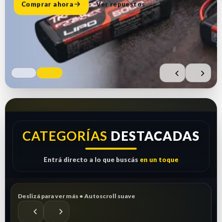
Comprar ahora
Ver repuestos
CATEGORÍAS
DESTACADAS
Entrá directo a lo que buscás
en un toque
Deslizá para ver más • Autoscroll suave