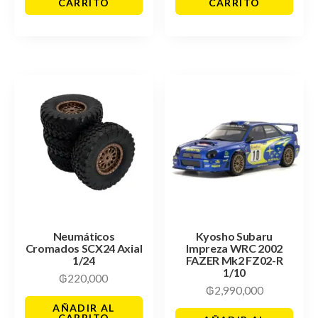
CARRITO
CARRITO
Neumáticos
Kyosho Subaru
Cromados SCX24 Axial
Impreza WRC 2002
1/24
FAZER Mk2 FZ02-R
1/10
₲
220,000
₲
2,990,000
AÑADIR AL
CARRITO