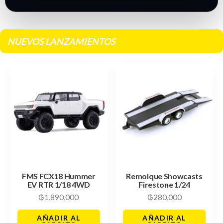
NUEVOS LANZAMIENTOS
FMS FCX18 Hummer
Remolque Showcasts
EV RTR 1/18 4WD
Firestone 1/24
₲
1,890,000
₲
280,000
AÑADIR AL
AÑADIR AL