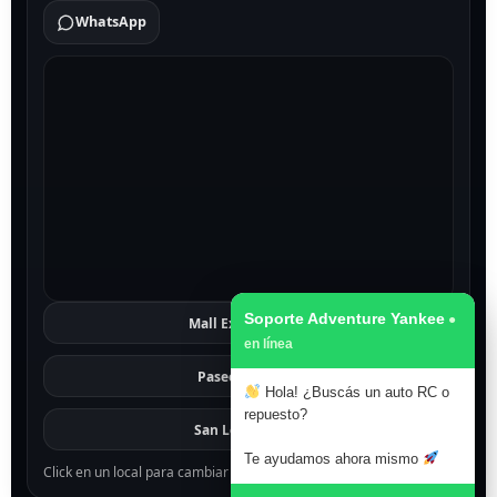
WhatsApp
Soporte Adventure Yankee
Mall Excelsior
Ver
Paseo 1811
Ver
Hola! ¿Buscás un auto RC o
repuesto?
San Lorenzo
Ver
Te ayudamos ahora mismo
Click en un local para cambiar el mapa.