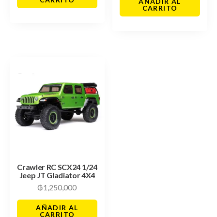
AÑADIR AL
CARRITO
Crawler RC SCX24 1/24
Jeep JT Gladiator 4X4
₲
1,250,000
AÑADIR AL
CARRITO