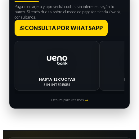
Pagá con tarjeta y aprovechá cuotas sin intereses según tu
banco. Si tenés dudas sobre el modo de pago (en tienda / web),
consultanos.
CONSULTA POR WHATSAPP
HASTA 12 CUOTAS
HASTA 
SIN INTERESES
SIN I
Deslizá para ver más
→