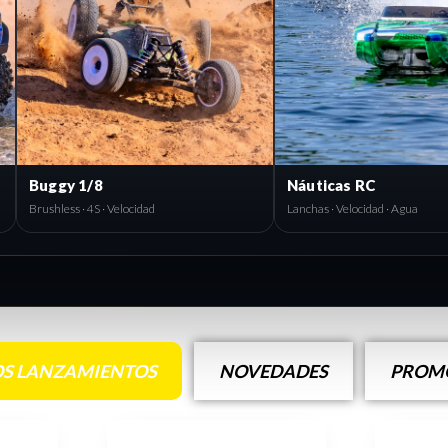
Buggy 1/8
Náuticas RC
Brushless · 4S · Velocidad
Lanchas · Velocidad · Agua
S LANZAMIENTOS
NOVEDADES
PROMO