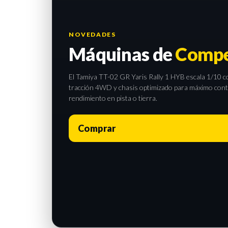
NOVEDADES
Máquinas de
Compe
El Tamiya TT-02 GR Yaris Rally 1 HYB escala 1/10 com
tracción 4WD y chasis optimizado para máximo contro
rendimiento en pista o tierra.
Comprar