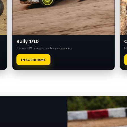
Rally 1/10
C
Carrera RC · Reglamentos y categorías
Ni
INSCRIBIRME