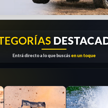
TEGORÍAS
DESTACA
Entrá directo a lo que buscás
en un toque
1/8
RC