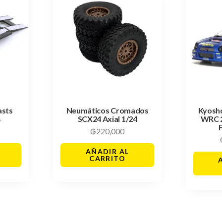
asts
Neumáticos Cromados
Kyosh
4
SCX24 Axial 1/24
WRC 
₲
220,000
AÑADIR AL
CARRITO