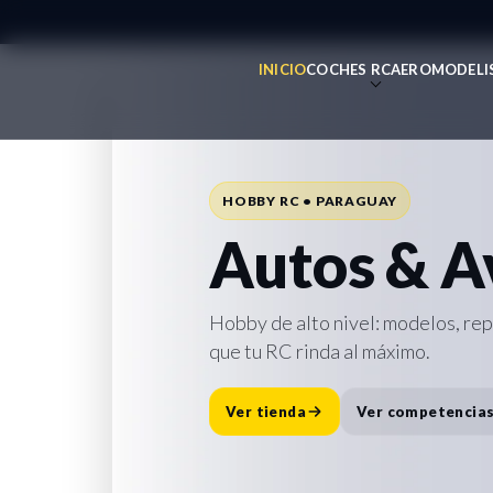
INICIO
COCHES RC
AEROMODELI
REPUESTOS • ACCESORIOS • SOPO
Todo para 
HOBBY RC • PARAGUAY
Repuesto
Autos & A
Accesorio
Hobby de alto nivel: modelos, re
que tu RC rinda al máximo.
Destacado:
Cargador Traxxas E
rápida y lista para la pista.
Ver tienda
Ver competencia
Comprar ahora
Ver repuesto