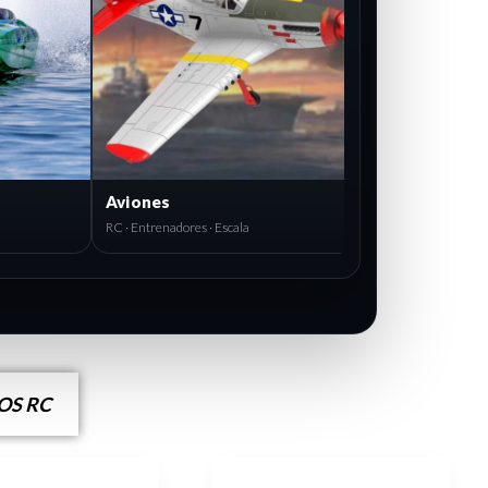
Aviones
RC · Entrenadores · Escala
S RC