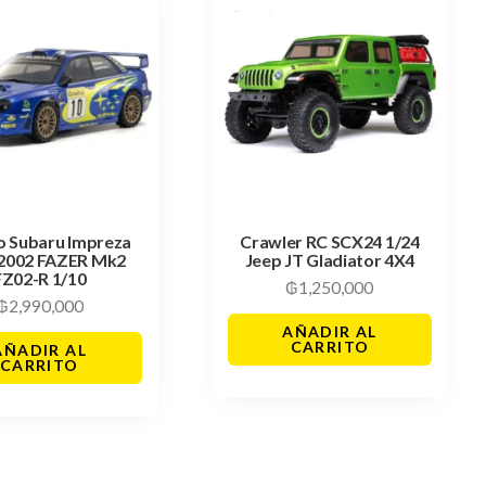
o Subaru Impreza
Crawler RC SCX24 1/24
2002 FAZER Mk2
Jeep JT Gladiator 4X4
FZ02-R 1/10
₲
1,250,000
₲
2,990,000
AÑADIR AL
CARRITO
AÑADIR AL
CARRITO