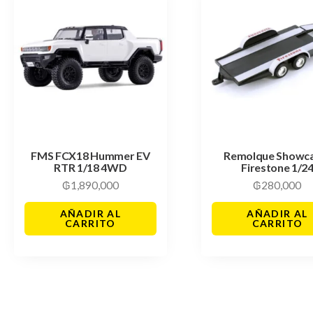
FMS FCX18 Hummer EV
Remolque Showc
RTR 1/18 4WD
Firestone 1/2
₲
1,890,000
₲
280,000
AÑADIR AL
AÑADIR AL
CARRITO
CARRITO