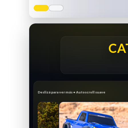
CA
Deslizá para ver más • Autoscroll suave
CRAWLER