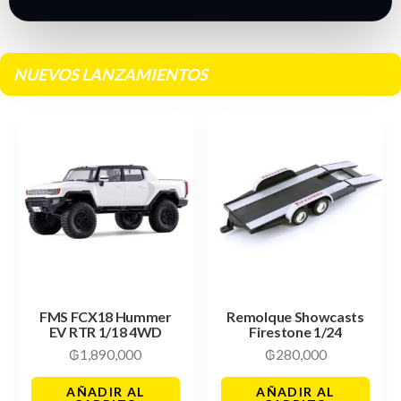
NUEVOS LANZAMIENTOS
FMS FCX18 Hummer
Remolque Showcasts
EV RTR 1/18 4WD
Firestone 1/24
₲
1,890,000
₲
280,000
AÑADIR AL
AÑADIR AL