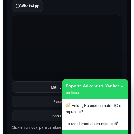
WhatsApp
Soporte Adventure Yankee
Mall Excelsior
Ver
Paseo 1811
Ver
Hola! ¿Buscás un auto RC o
repuesto?
San Lorenzo
Ver
Te ayudamos ahora mismo
Click en un local para cambiar el mapa.