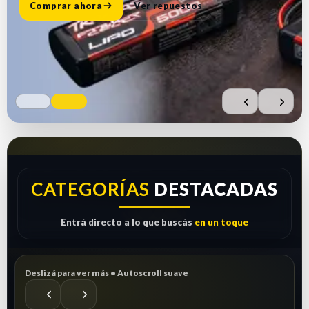
Comprar ahora
Ver repuestos
CATEGORÍAS
DESTACADAS
Entrá directo a lo que buscás
en un toque
Deslizá para ver más • Autoscroll suave