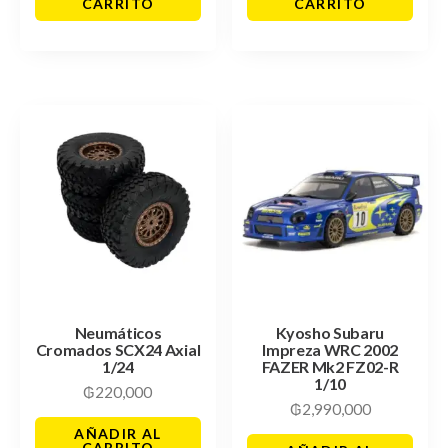
CARRITO
CARRITO
Neumáticos
Kyosho Subaru
Cromados SCX24 Axial
Impreza WRC 2002
1/24
FAZER Mk2 FZ02-R
1/10
₲
220,000
₲
2,990,000
AÑADIR AL
CARRITO