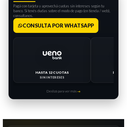
Pagá con tarjeta y aprovechá cuotas sin intereses según tu
banco. Si tenés dudas sobre el modo de pago (en tienda / web),
consultanos.
CONSULTA POR WHATSAPP
HASTA 
SIN I
HASTA 12 CUOTAS
SIN INTERESES
Deslizá para ver más
→