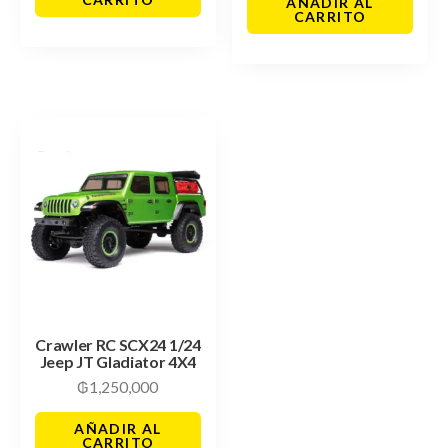
AÑADIR AL
CARRITO
Crawler RC SCX24 1/24
Jeep JT Gladiator 4X4
₲
1,250,000
AÑADIR AL
CARRITO