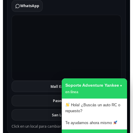
WhatsApp
Soporte Adventure Yankee
Mall Excelsior
Ver
Paseo 1811
Ver
Hola! ¿Buscás un auto RC o
repuesto?
San Lorenzo
Ver
Te ayudamos ahora mismo
Click en un local para cambiar el mapa.