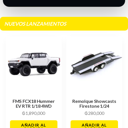
NUEVOS LANZAMIENTOS
FMS FCX18 Hummer
Remolque Showcasts
EV RTR 1/18 4WD
Firestone 1/24
₲
1,890,000
₲
280,000
AÑADIR AL
AÑADIR AL