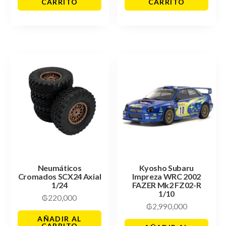
CARRITO
CARRITO
Neumáticos
Kyosho Subaru
Cromados SCX24 Axial
Impreza WRC 2002
1/24
FAZER Mk2 FZ02-R
1/10
₲
220,000
₲
2,990,000
AÑADIR AL
CARRITO