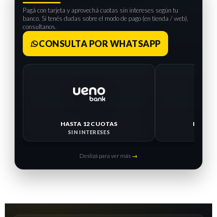
Pagá con tarjeta y aprovechá cuotas sin intereses según tu
banco. Si tenés dudas sobre el modo de pago (en tienda / web),
consultanos.
CONSULTA POR WHATSAPP
HASTA 12 CUOTAS
HASTA 
SIN INTERESES
SIN I
Deslizá para ver más
→