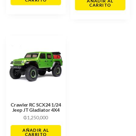
AÑADIR AL
CARRITO
Crawler RC SCX24 1/24
Jeep JT Gladiator 4X4
₲
1,250,000
AÑADIR AL
CARRITO