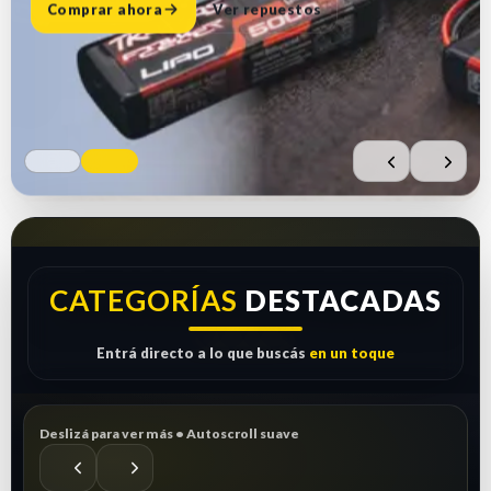
Comprar ahora
Ver repuestos
CATEGORÍAS
DESTACADAS
Entrá directo a lo que buscás
en un toque
Deslizá para ver más • Autoscroll suave