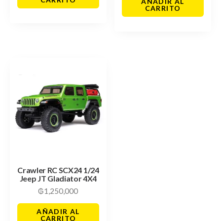
AÑADIR AL
CARRITO
Crawler RC SCX24 1/24
Jeep JT Gladiator 4X4
₲
1,250,000
AÑADIR AL
CARRITO