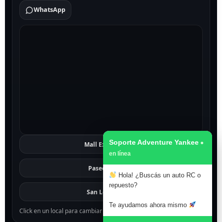
WhatsApp
Soporte Adventure Yankee
Mall Excelsior
Ver
Paseo 1811
Ver
Hola! ¿Buscás un auto RC o
repuesto?
San Lorenzo
Ver
Te ayudamos ahora mismo
Click en un local para cambiar el mapa.