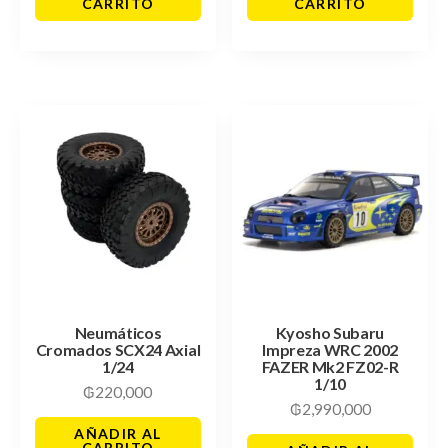
CARRITO
CARRITO
Neumáticos
Kyosho Subaru
Cromados SCX24 Axial
Impreza WRC 2002
1/24
FAZER Mk2 FZ02-R
1/10
₲
220,000
₲
2,990,000
AÑADIR AL
CARRITO