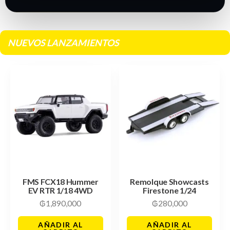
NUEVOS LANZAMIENTOS
FMS FCX18 Hummer
Remolque Showcasts
EV RTR 1/18 4WD
Firestone 1/24
₲
1,890,000
₲
280,000
AÑADIR AL
AÑADIR AL