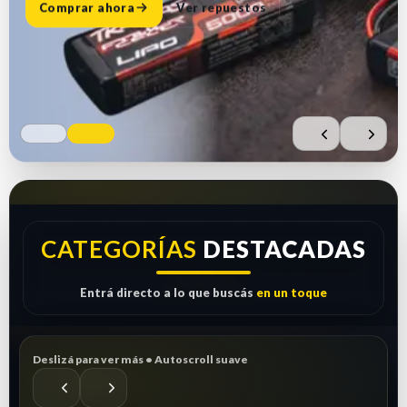
Comprar ahora
Ver repuestos
CATEGORÍAS
DESTACADAS
Entrá directo a lo que buscás
en un toque
Deslizá para ver más • Autoscroll suave