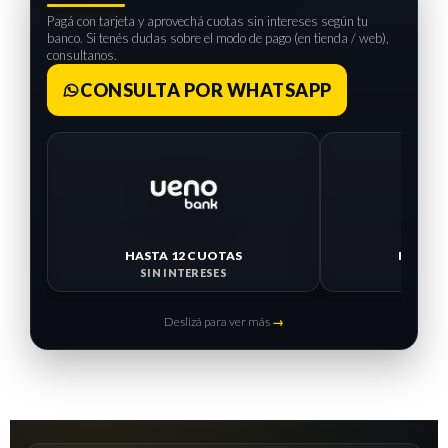
Pagá con tarjeta y aprovechá cuotas sin intereses según tu
banco. Si tenés dudas sobre el modo de pago (en tienda / web),
consultanos.
CONSULTA POR WHATSAPP
HASTA 12 CUOTAS
HASTA 
SIN INTERESES
SIN I
Deslizá para ver más
→