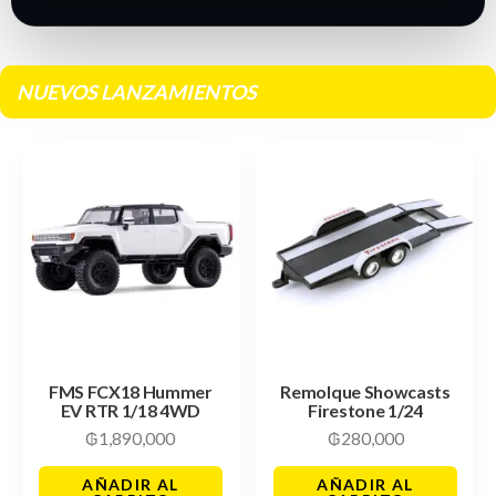
NUEVOS LANZAMIENTOS
FMS FCX18 Hummer
Remolque Showcasts
EV RTR 1/18 4WD
Firestone 1/24
₲
1,890,000
₲
280,000
AÑADIR AL
AÑADIR AL