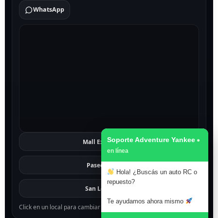
WhatsApp
Soporte Adventure Yankee
Mall Excelsior
Ver
Paseo 1811
Ver
Hola! ¿Buscás un auto RC o
repuesto?
San Lorenzo
Ver
Te ayudamos ahora mismo
Click en un local para cambiar el mapa.