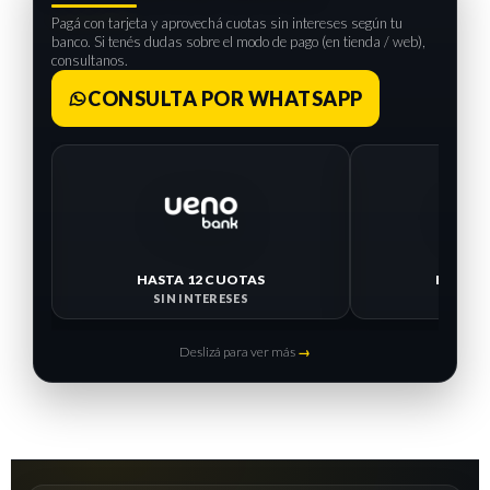
Pagá con tarjeta y aprovechá cuotas sin intereses según tu
banco. Si tenés dudas sobre el modo de pago (en tienda / web),
consultanos.
CONSULTA POR WHATSAPP
HASTA 12 CUOTAS
HASTA 
SIN INTERESES
SIN I
Deslizá para ver más
→