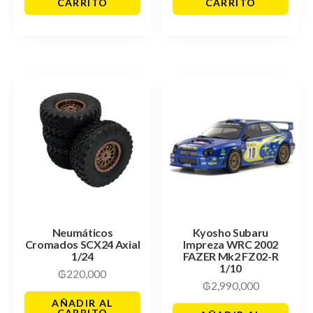
CARRITO
CARRITO
Neumáticos
Kyosho Subaru
Cromados SCX24 Axial
Impreza WRC 2002
1/24
FAZER Mk2 FZ02-R
1/10
₲
220,000
₲
2,990,000
AÑADIR AL
CARRITO