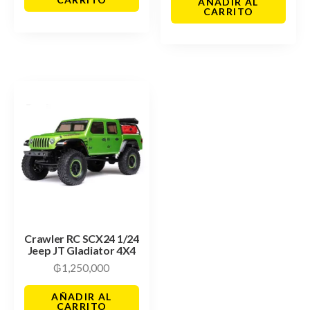
AÑADIR AL
CARRITO
Crawler RC SCX24 1/24
Jeep JT Gladiator 4X4
₲
1,250,000
AÑADIR AL
CARRITO