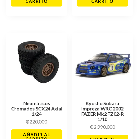
CARRITO
CARRITO
Neumáticos
Kyosho Subaru
Cromados SCX24 Axial
Impreza WRC 2002
1/24
FAZER Mk2 FZ02-R
1/10
₲
220,000
₲
2,990,000
AÑADIR AL
CARRITO