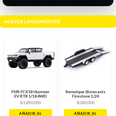
NUEVOS LANZAMIENTOS
FMS FCX18 Hummer
Remolque Showcasts
EV RTR 1/18 4WD
Firestone 1/24
₲
1,890,000
₲
280,000
AÑADIR AL
AÑADIR AL