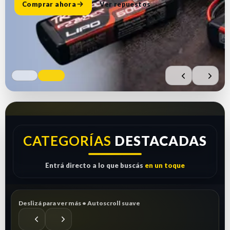
Comprar ahora
Ver repuestos
CATEGORÍAS
DESTACADAS
Entrá directo a lo que buscás
en un toque
Deslizá para ver más • Autoscroll suave