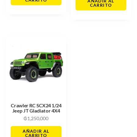
AÑADIR AL
CARRITO
Crawler RC SCX24 1/24
Jeep JT Gladiator 4X4
₲
1,250,000
AÑADIR AL
CARRITO