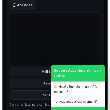
WhatsApp
Soporte Adventure Yankee
Mall Excelsior
Ver
Paseo 1811
Ver
Hola! ¿Buscás un auto RC o
repuesto?
San Lorenzo
Ver
Te ayudamos ahora mismo
Click en un local para cambiar el mapa.