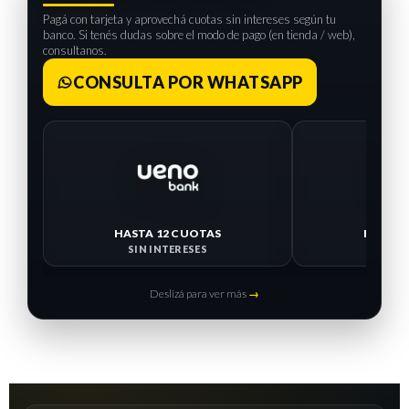
Pagá con tarjeta y aprovechá cuotas sin intereses según tu
banco. Si tenés dudas sobre el modo de pago (en tienda / web),
consultanos.
CONSULTA POR WHATSAPP
HASTA 12 CUOTAS
HASTA 
SIN INTERESES
SIN I
Deslizá para ver más
→