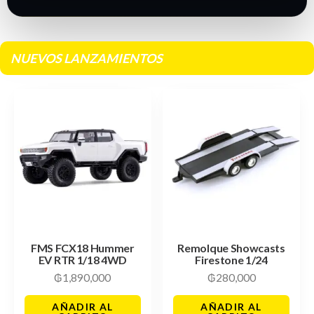
NUEVOS LANZAMIENTOS
FMS FCX18 Hummer
Remolque Showcasts
EV RTR 1/18 4WD
Firestone 1/24
₲
1,890,000
₲
280,000
AÑADIR AL
AÑADIR AL