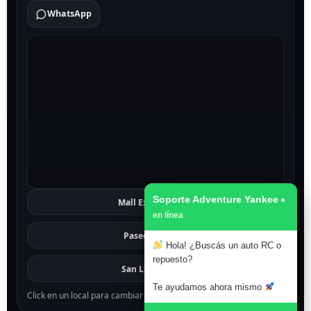
WhatsApp
Soporte Adventure Yankee
Mall Excelsior
Ver
Paseo 1811
Ver
Hola! ¿Buscás un auto RC o
repuesto?
San Lorenzo
Ver
Te ayudamos ahora mismo
Click en un local para cambiar el mapa.