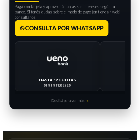
Pagá con tarjeta y aprovechá cuotas sin intereses según tu
banco. Si tenés dudas sobre el modo de pago (en tienda / web),
consultanos.
CONSULTA POR WHATSAPP
HASTA 12 CUOTAS
HASTA 
SIN INTERESES
SIN I
Deslizá para ver más
→