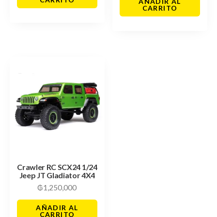
AÑADIR AL
CARRITO
Crawler RC SCX24 1/24
Jeep JT Gladiator 4X4
₲
1,250,000
AÑADIR AL
CARRITO