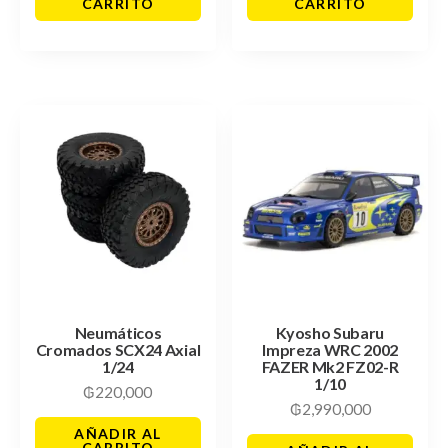
CARRITO
CARRITO
Neumáticos
Kyosho Subaru
Cromados SCX24 Axial
Impreza WRC 2002
1/24
FAZER Mk2 FZ02-R
1/10
₲
220,000
₲
2,990,000
AÑADIR AL
CARRITO