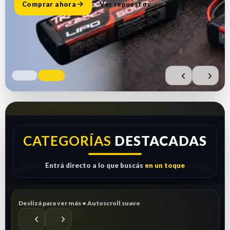
Comprar ahora
Ver repuestos
CATEGORÍAS
DESTACADAS
Entrá directo a lo que buscás
en un toque
Deslizá para ver más • Autoscroll suave