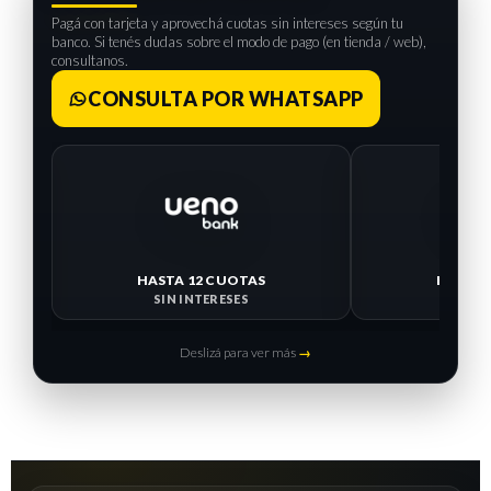
Pagá con tarjeta y aprovechá cuotas sin intereses según tu
banco. Si tenés dudas sobre el modo de pago (en tienda / web),
consultanos.
CONSULTA POR WHATSAPP
HASTA 12 CUOTAS
HASTA 
SIN INTERESES
SIN I
Deslizá para ver más
→