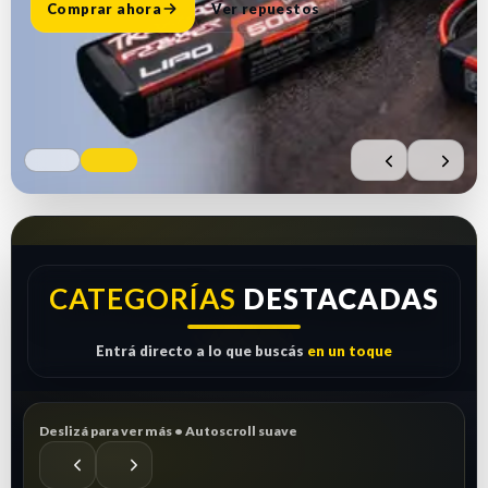
Comprar ahora
Ver repuestos
CATEGORÍAS
DESTACADAS
Entrá directo a lo que buscás
en un toque
Deslizá para ver más • Autoscroll suave