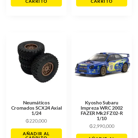
CARRITO
CARRITO
Neumáticos
Kyosho Subaru
Cromados SCX24 Axial
Impreza WRC 2002
1/24
FAZER Mk2 FZ02-R
1/10
₲
220,000
₲
2,990,000
AÑADIR AL
CARRITO