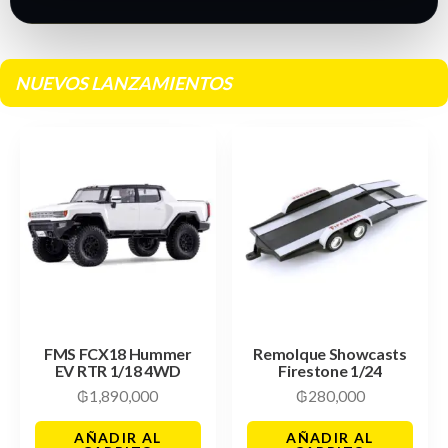
NUEVOS LANZAMIENTOS
FMS FCX18 Hummer
Remolque Showcasts
EV RTR 1/18 4WD
Firestone 1/24
₲
1,890,000
₲
280,000
AÑADIR AL
AÑADIR AL