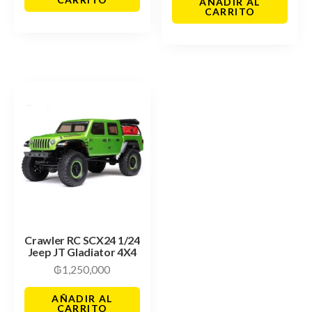
AÑADIR AL
CARRITO
Crawler RC SCX24 1/24
Jeep JT Gladiator 4X4
₲
1,250,000
AÑADIR AL
CARRITO