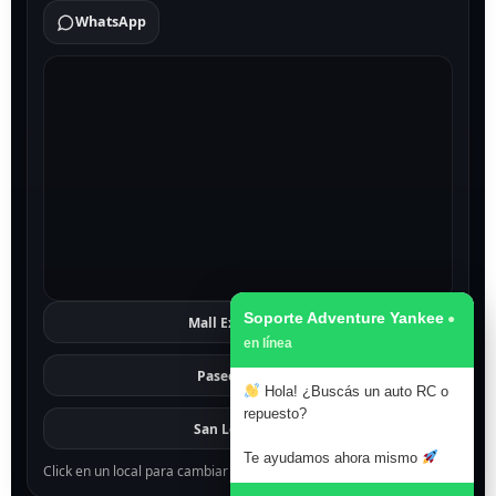
WhatsApp
Soporte Adventure Yankee
Mall Excelsior
Ver
Paseo 1811
Ver
Hola! ¿Buscás un auto RC o
repuesto?
San Lorenzo
Ver
Te ayudamos ahora mismo
Click en un local para cambiar el mapa.