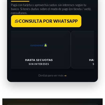
Pagá con tarjeta y aprovechá cuotas sin intereses según tu
banco. Si tenés dudas sobre el modo de pago (en tienda / web),
consultanos.
CONSULTA POR WHATSAPP
HASTA 
SIN I
HASTA 12 CUOTAS
SIN INTERESES
Deslizá para ver más
→