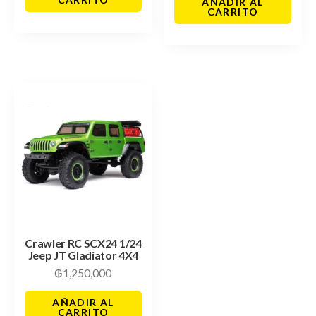
AÑADIR AL
CARRITO
Crawler RC SCX24 1/24
Jeep JT Gladiator 4X4
₲
1,250,000
AÑADIR AL
CARRITO