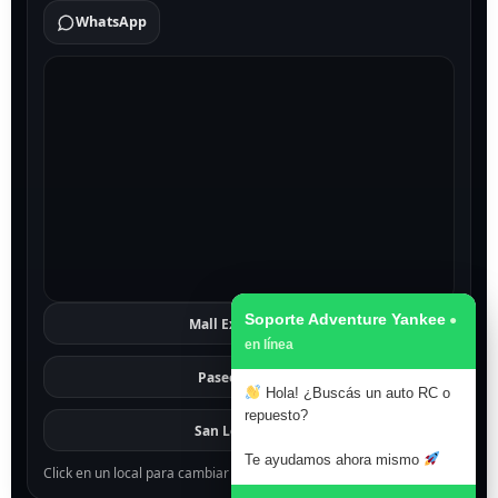
WhatsApp
Soporte Adventure Yankee
Mall Excelsior
Ver
Paseo 1811
Ver
Hola! ¿Buscás un auto RC o
repuesto?
San Lorenzo
Ver
Te ayudamos ahora mismo
Click en un local para cambiar el mapa.