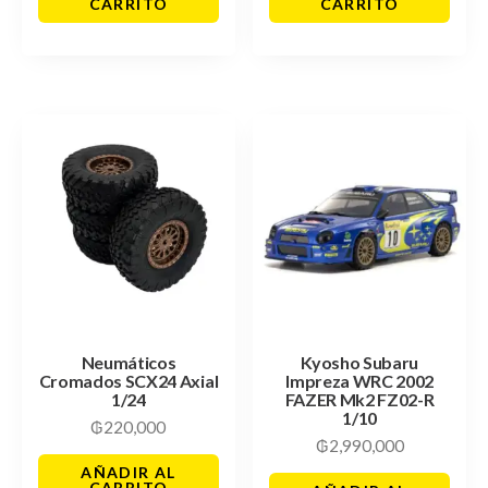
CARRITO
CARRITO
Neumáticos
Kyosho Subaru
Cromados SCX24 Axial
Impreza WRC 2002
1/24
FAZER Mk2 FZ02-R
1/10
₲
220,000
₲
2,990,000
AÑADIR AL
CARRITO