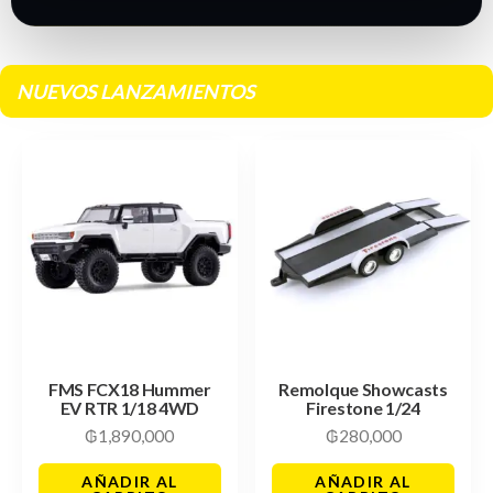
NUEVOS LANZAMIENTOS
FMS FCX18 Hummer
Remolque Showcasts
EV RTR 1/18 4WD
Firestone 1/24
₲
1,890,000
₲
280,000
AÑADIR AL
AÑADIR AL