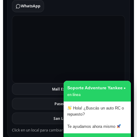
WhatsApp
Soporte Adventure Yankee
Mall Excelsior
Ver
Paseo 1811
Ver
Hola! ¿Buscás un auto RC o
repuesto?
San Lorenzo
Ver
Te ayudamos ahora mismo
Click en un local para cambiar el mapa.