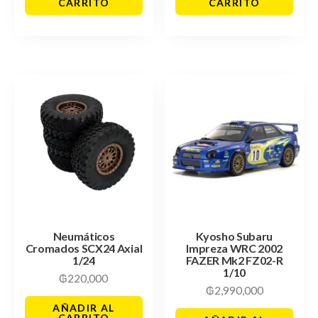
CARRITO
CARRITO
Neumáticos
Kyosho Subaru
Cromados SCX24 Axial
Impreza WRC 2002
1/24
FAZER Mk2 FZ02-R
1/10
₲
220,000
₲
2,990,000
AÑADIR AL
CARRITO