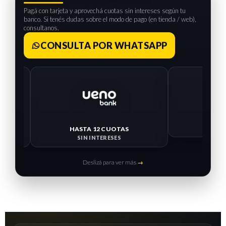
Pagá con tarjeta y aprovechá cuotas sin intereses según tu
banco. Si tenés dudas sobre el modo de pago (en tienda / web),
consultanos.
CONSULTA POR WHATSAPP
HASTA 12 CUOTAS
HASTA 
SIN INTERESES
SIN I
Deslizá para ver más
→