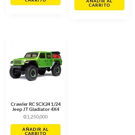
AÑADIR AL
CARRITO
Crawler RC SCX24 1/24
Jeep JT Gladiator 4X4
₲
1,250,000
AÑADIR AL
CARRITO