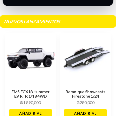
NUEVOS LANZAMIENTOS
FMS FCX18 Hummer
Remolque Showcasts
EV RTR 1/18 4WD
Firestone 1/24
₲
1,890,000
₲
280,000
AÑADIR AL
AÑADIR AL