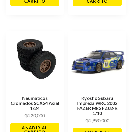
CARRITO
CARRITO
Neumáticos
Kyosho Subaru
Cromados SCX24 Axial
Impreza WRC 2002
1/24
FAZER Mk2 FZ02-R
1/10
₲
220,000
₲
2,990,000
AÑADIR AL
CARRITO