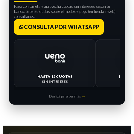
Pagá con tarjeta y aprovechá cuotas sin intereses según tu
banco. Si tenés dudas sobre el modo de pago (en tienda / web),
consultanos.
CONSULTA POR WHATSAPP
HASTA 12 CUOTAS
HASTA 
SIN INTERESES
SIN I
Deslizá para ver más
→