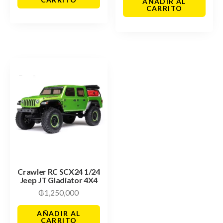
AÑADIR AL
CARRITO
Crawler RC SCX24 1/24
Jeep JT Gladiator 4X4
₲
1,250,000
AÑADIR AL
CARRITO