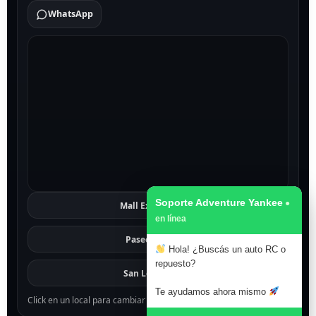
WhatsApp
Soporte Adventure Yankee
Mall Excelsior
Ver
Paseo 1811
Ver
Hola! ¿Buscás un auto RC o
repuesto?
San Lorenzo
Ver
Te ayudamos ahora mismo
Click en un local para cambiar el mapa.