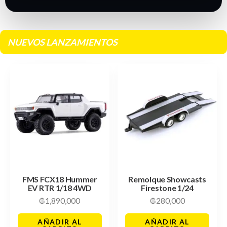
NUEVOS LANZAMIENTOS
FMS FCX18 Hummer
Remolque Showcasts
EV RTR 1/18 4WD
Firestone 1/24
₲
1,890,000
₲
280,000
AÑADIR AL
AÑADIR AL