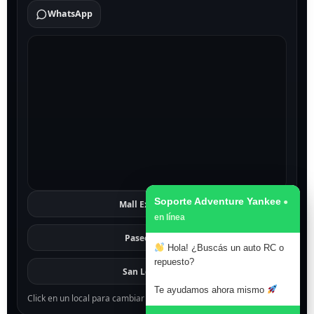
WhatsApp
Soporte Adventure Yankee
Mall Excelsior
Ver
Paseo 1811
Ver
Hola! ¿Buscás un auto RC o
repuesto?
San Lorenzo
Ver
Te ayudamos ahora mismo
Click en un local para cambiar el mapa.