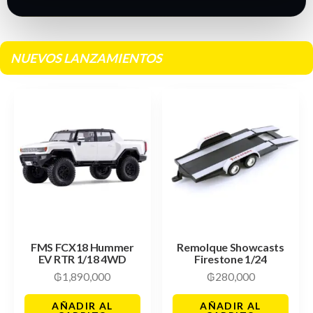
NUEVOS LANZAMIENTOS
FMS FCX18 Hummer
Remolque Showcasts
EV RTR 1/18 4WD
Firestone 1/24
₲
1,890,000
₲
280,000
AÑADIR AL
AÑADIR AL