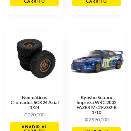
CARRITO
CARRITO
Neumáticos
Kyosho Subaru
Cromados SCX24 Axial
Impreza WRC 2002
1/24
FAZER Mk2 FZ02-R
1/10
₲
220,000
₲
2,990,000
AÑADIR AL
CARRITO