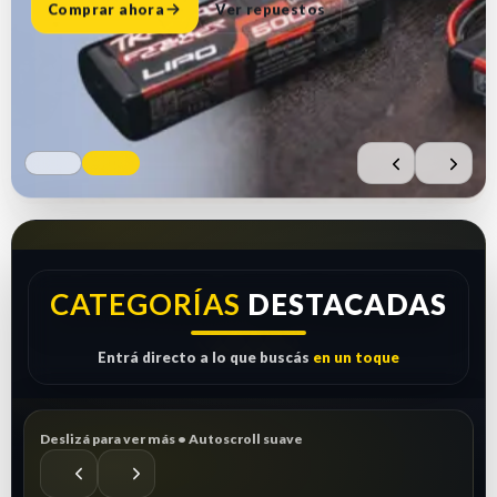
Comprar ahora
Ver repuestos
CATEGORÍAS
DESTACADAS
Entrá directo a lo que buscás
en un toque
Deslizá para ver más • Autoscroll suave