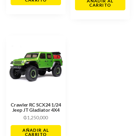
AÑADIR AL
CARRITO
Crawler RC SCX24 1/24
Jeep JT Gladiator 4X4
₲
1,250,000
AÑADIR AL
CARRITO