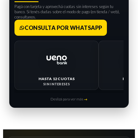
Pagá con tarjeta y aprovechá cuotas sin intereses según tu
banco. Si tenés dudas sobre el modo de pago (en tienda / web),
consultanos.
CONSULTA POR WHATSAPP
HASTA 12 CUOTAS
HASTA 
SIN INTERESES
SIN I
Deslizá para ver más
→