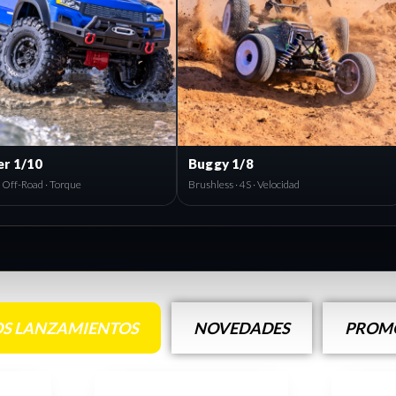
Buggy 1/8
Náuticas RC
Brushless · 4S · Velocidad
Lanchas · Velocidad · Agua
S LANZAMIENTOS
NOVEDADES
PROMO