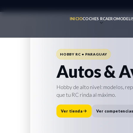
INICIO
COCHES RC
AEROMODELI
REPUESTOS • ACCESORIOS • SOPO
Todo para 
HOBBY RC • PARAGUAY
Repuesto
Autos & A
Accesorio
Hobby de alto nivel: modelos, re
que tu RC rinda al máximo.
Destacado:
Cargador Traxxas E
rápida y lista para la pista.
Ver tienda
Ver competencia
Comprar ahora
Ver repuesto