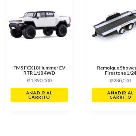
FMS FCX18 Hummer EV
Remolque Showc
RTR 1/18 4WD
Firestone 1/2
₲
1,890,000
₲
280,000
AÑADIR AL
AÑADIR AL
CARRITO
CARRITO