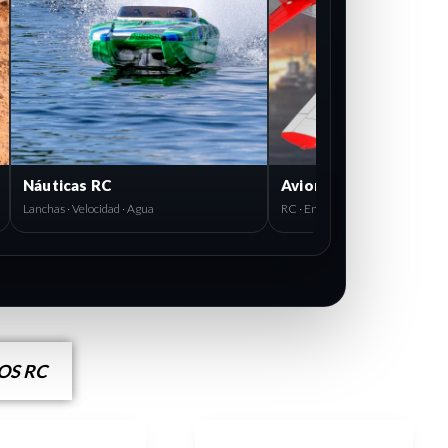
Aviones
RC · Entrenadores · Escala
S RC