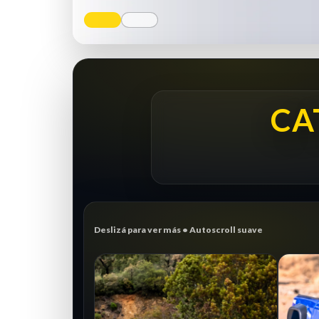
CA
Deslizá para ver más • Autoscroll suave
CRAWLER