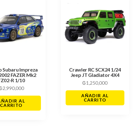
o Subaru Impreza
Crawler RC SCX24 1/24
2002 FAZER Mk2
Jeep JT Gladiator 4X4
FZ02-R 1/10
₲
1,250,000
₲
2,990,000
AÑADIR AL
CARRITO
AÑADIR AL
CARRITO