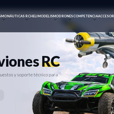
SMO
NÁUTICAS RC
HELIMODELISMO
DRONES
COMPETENCIA
ACCESOR
RTE
tu RC:
s
&
viones
RC
s
puestos y soporte técnico para
Z-Peak Plus
— carga segura,
s
s