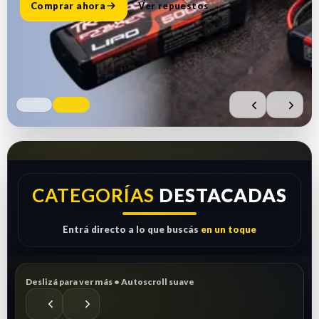
Comprar ahora
Ver repuestos
CATEGORÍAS
DESTACADAS
Entrá directo a lo que buscás
en un toque
Deslizá para ver más • Autoscroll suave