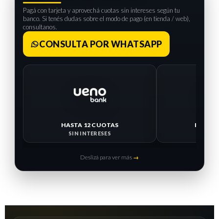
Pagá con tarjeta y aprovechá cuotas sin intereses según tu
banco. Si tenés dudas sobre el modo de pago (en tienda / web),
consultanos.
CONSULTA POR WHATSAPP
HASTA 
SIN I
HASTA 12 CUOTAS
SIN INTERESES
Deslizá para ver más
→