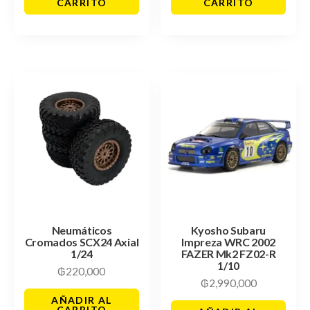
CARRITO
CARRITO
Neumáticos
Kyosho Subaru
Cromados SCX24 Axial
Impreza WRC 2002
1/24
FAZER Mk2 FZ02-R
1/10
₲
220,000
₲
2,990,000
AÑADIR AL
CARRITO