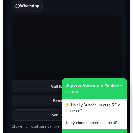
WhatsApp
Soporte Adventure Yankee
Mall Excelsior
Ver
Paseo 1811
Ver
Hola! ¿Buscás un auto RC o
repuesto?
San Lorenzo
Ver
Te ayudamos ahora mismo
Click en un local para cambiar el mapa.