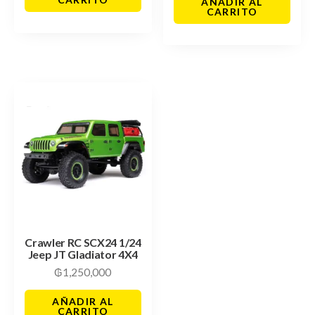
AÑADIR AL
CARRITO
Crawler RC SCX24 1/24
Jeep JT Gladiator 4X4
₲
1,250,000
AÑADIR AL
CARRITO