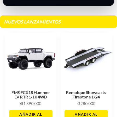
NUEVOS LANZAMIENTOS
FMS FCX18 Hummer
Remolque Showcasts
EV RTR 1/18 4WD
Firestone 1/24
₲
1,890,000
₲
280,000
AÑADIR AL
AÑADIR AL