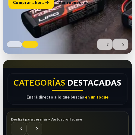
Comprar ahora
Ver repuestos
CATEGORÍAS
DESTACADAS
Entrá directo a lo que buscás
en un toque
Deslizá para ver más • Autoscroll suave