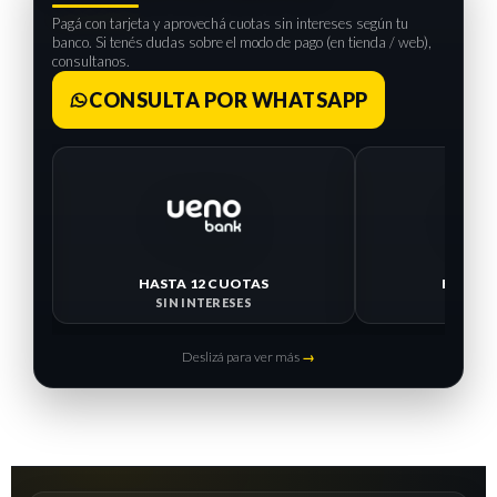
Pagá con tarjeta y aprovechá cuotas sin intereses según tu
banco. Si tenés dudas sobre el modo de pago (en tienda / web),
consultanos.
CONSULTA POR WHATSAPP
HASTA 12 CUOTAS
HASTA 
SIN INTERESES
SIN I
Deslizá para ver más
→