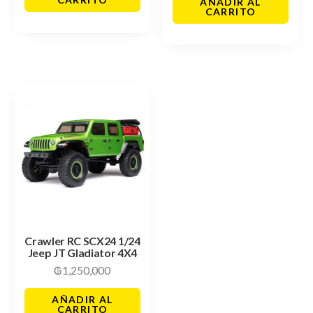
AÑADIR AL
CARRITO
Crawler RC SCX24 1/24
Jeep JT Gladiator 4X4
₲
1,250,000
AÑADIR AL
CARRITO