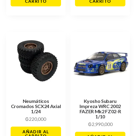
CARRITO
CARRITO
Neumáticos
Kyosho Subaru
Cromados SCX24 Axial
Impreza WRC 2002
1/24
FAZER Mk2 FZ02-R
1/10
₲
220,000
₲
2,990,000
AÑADIR AL
CARRITO