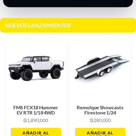
NUEVOS LANZAMIENTOS
FMS FCX18 Hummer
Remolque Showcasts
EV RTR 1/18 4WD
Firestone 1/24
₲
1,890,000
₲
280,000
AÑADIR AL
AÑADIR AL