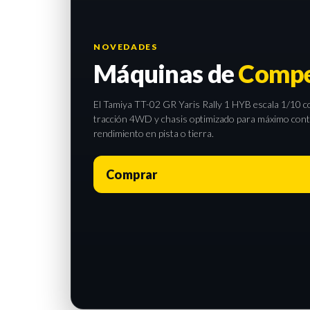
NOVEDADES
Máquinas de
Compe
El Tamiya TT-02 GR Yaris Rally 1 HYB escala 1/10 com
tracción 4WD y chasis optimizado para máximo contro
rendimiento en pista o tierra.
Comprar