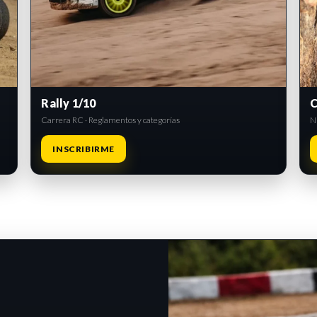
Rally 1/10
C
Carrera RC · Reglamentos y categorías
Ni
INSCRIBIRME