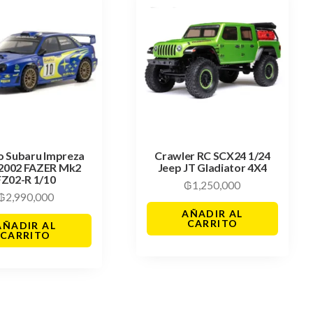
o Subaru Impreza
Crawler RC SCX24 1/24
2002 FAZER Mk2
Jeep JT Gladiator 4X4
FZ02-R 1/10
₲
1,250,000
₲
2,990,000
AÑADIR AL
CARRITO
AÑADIR AL
CARRITO