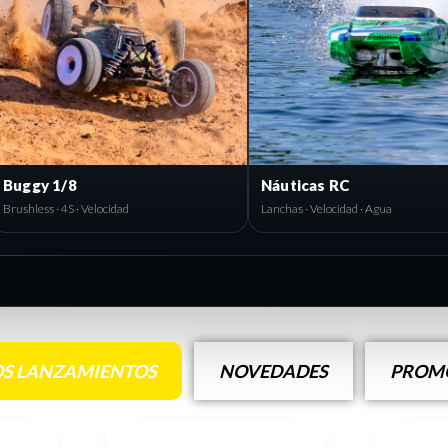
Buggy 1/8
Náuticas RC
Brushless · 4S · Velocidad
Lanchas · Velocidad · Agua
S LANZAMIENTOS
NOVEDADES
PROMO