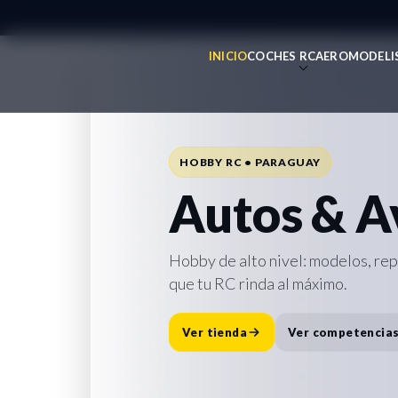
INICIO
COCHES RC
AEROMODELI
REPUESTOS • ACCESORIOS • SOPO
Todo para 
HOBBY RC • PARAGUAY
Repuesto
Autos & A
Accesorio
Hobby de alto nivel: modelos, re
que tu RC rinda al máximo.
Destacado:
Cargador Traxxas E
rápida y lista para la pista.
Ver tienda
Ver competencia
Comprar ahora
Ver repuesto