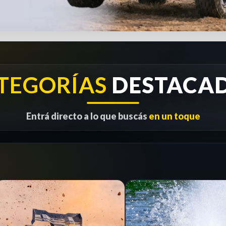
TEGORÍAS
DESTACA
Entrá directo a lo que buscás
en un toque
1/8
RC