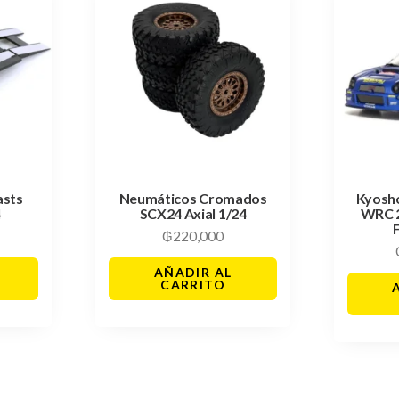
asts
Neumáticos Cromados
Kyosh
4
SCX24 Axial 1/24
WRC 
₲
220,000
AÑADIR AL
CARRITO