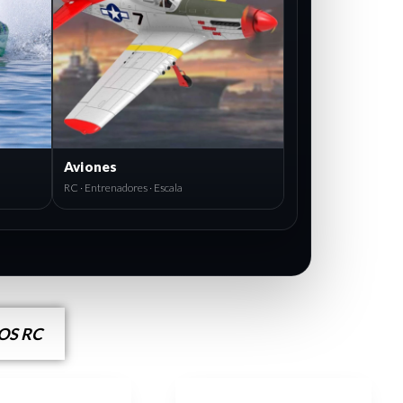
Aviones
RC · Entrenadores · Escala
S RC