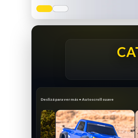
CA
Deslizá para ver más • Autoscroll suave
CRAWLER