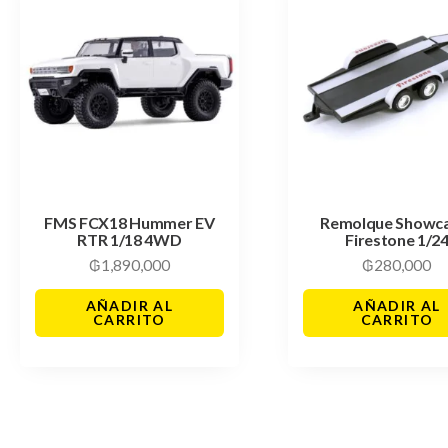
FMS FCX18 Hummer EV
Remolque Showc
RTR 1/18 4WD
Firestone 1/2
₲
1,890,000
₲
280,000
AÑADIR AL
AÑADIR AL
CARRITO
CARRITO