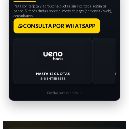
Pagá con tarjeta y aprovechá cuotas sin intereses según tu
banco. Si tenés dudas sobre el modo de pago (en tienda / web),
consultanos.
CONSULTA POR WHATSAPP
HASTA 12 CUOTAS
HASTA 
SIN INTERESES
SIN I
Deslizá para ver más
→