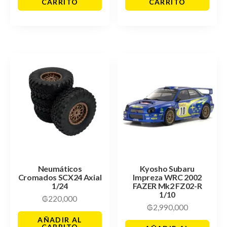
CARRITO
CARRITO
Neumáticos
Kyosho Subaru
Cromados SCX24 Axial
Impreza WRC 2002
1/24
FAZER Mk2 FZ02-R
1/10
₲
220,000
₲
2,990,000
AÑADIR AL
CARRITO