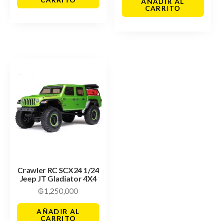
AÑADIR AL
CARRITO
Crawler RC SCX24 1/24
Jeep JT Gladiator 4X4
₲
1,250,000
AÑADIR AL
CARRITO