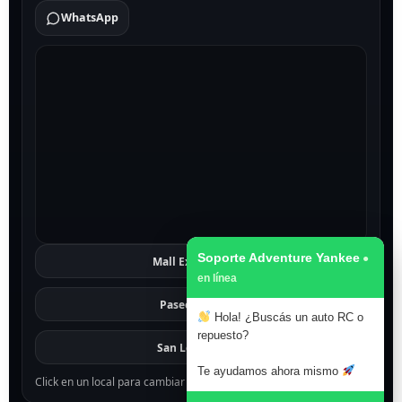
WhatsApp
Soporte Adventure Yankee
Mall Excelsior
Ver
Paseo 1811
Ver
Hola! ¿Buscás un auto RC o
repuesto?
San Lorenzo
Ver
Te ayudamos ahora mismo
Click en un local para cambiar el mapa.