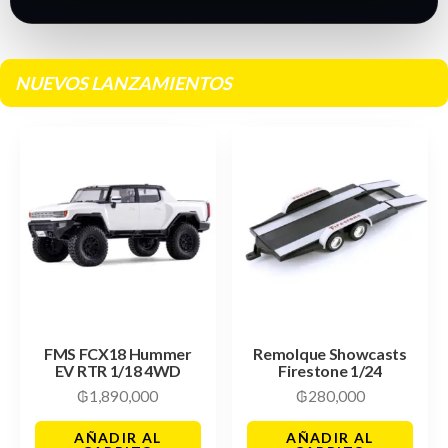
NUEVOS LANZAMIENTOS
FMS FCX18 Hummer
Remolque Showcasts
EV RTR 1/18 4WD
Firestone 1/24
₲
1,890,000
₲
280,000
AÑADIR AL
AÑADIR AL