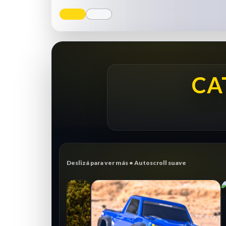
CA
Deslizá para ver más • Autoscroll suave
CRAWLER