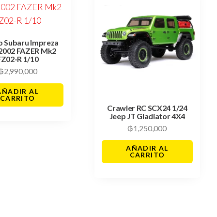
o Subaru Impreza
2002 FAZER Mk2
FZ02-R 1/10
₲
2,990,000
AÑADIR AL
CARRITO
Crawler RC SCX24 1/24
Jeep JT Gladiator 4X4
₲
1,250,000
AÑADIR AL
CARRITO