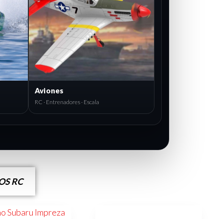
Aviones
RC · Entrenadores · Escala
S RC