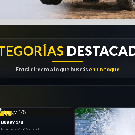
TEGORÍAS
DESTACA
Entrá directo a lo que buscás
en un toque
1/8
RC
Buggy 1/8
Brushless · 4S · Velocidad