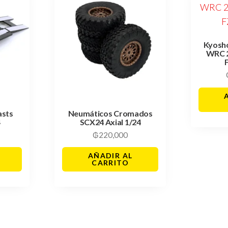
Kyosh
WRC 
asts
Neumáticos Cromados
4
SCX24 Axial 1/24
₲
220,000
AÑADIR AL
CARRITO