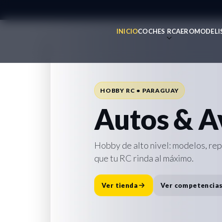
INICIO
COCHES RC
AEROMODELI
REPUESTOS • ACCESORIOS • SOPO
Todo para 
HOBBY RC • PARAGUAY
Repuesto
Autos & A
Accesorio
Hobby de alto nivel: modelos, re
que tu RC rinda al máximo.
Destacado:
Cargador Traxxas E
rápida y lista para la pista.
Ver tienda
Ver competencia
Comprar ahora
Ver repuesto