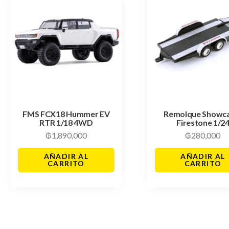
FMS FCX18 Hummer EV
Remolque Showc
RTR 1/18 4WD
Firestone 1/2
₲
1,890,000
₲
280,000
AÑADIR AL
AÑADIR AL
CARRITO
CARRITO