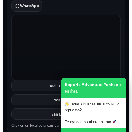
WhatsApp
Soporte Adventure Yankee
Mall Excelsior
Ver
Paseo 1811
Ver
Hola! ¿Buscás un auto RC o
repuesto?
San Lorenzo
Ver
Te ayudamos ahora mismo
Click en un local para cambiar el mapa.