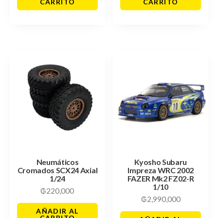
CARRITO
CARRITO
Neumáticos
Kyosho Subaru
Cromados SCX24 Axial
Impreza WRC 2002
1/24
FAZER Mk2 FZ02-R
1/10
₲
220,000
₲
2,990,000
AÑADIR AL
CARRITO