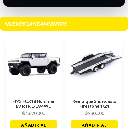
NUEVOS LANZAMIENTOS
FMS FCX18 Hummer
Remolque Showcasts
EV RTR 1/18 4WD
Firestone 1/24
₲
1,890,000
₲
280,000
AÑADIR AL
AÑADIR AL