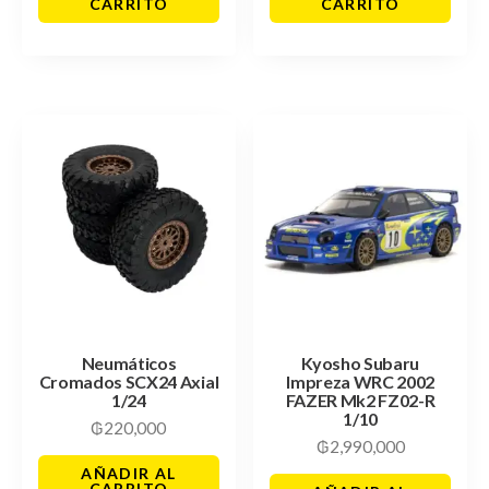
CARRITO
CARRITO
Neumáticos
Kyosho Subaru
Cromados SCX24 Axial
Impreza WRC 2002
1/24
FAZER Mk2 FZ02-R
1/10
₲
220,000
₲
2,990,000
AÑADIR AL
CARRITO