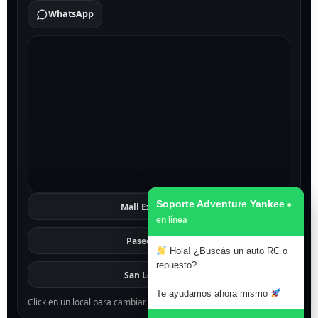
WhatsApp
Soporte Adventure Yankee
Mall Excelsior
Ver
Paseo 1811
Ver
Hola! ¿Buscás un auto RC o
repuesto?
San Lorenzo
Ver
Te ayudamos ahora mismo
Click en un local para cambiar el mapa.