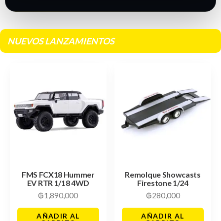
NUEVOS LANZAMIENTOS
FMS FCX18 Hummer
Remolque Showcasts
EV RTR 1/18 4WD
Firestone 1/24
₲
1,890,000
₲
280,000
AÑADIR AL
AÑADIR AL