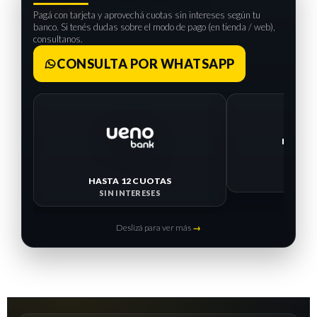
Pagá con tarjeta y aprovechá cuotas sin intereses según tu
banco. Si tenés dudas sobre el modo de pago (en tienda / web),
consultanos.
CONSULTA POR WHATSAPP
HASTA 12 CUOTAS
HASTA 
SIN INTERESES
SIN I
Deslizá para ver más
→