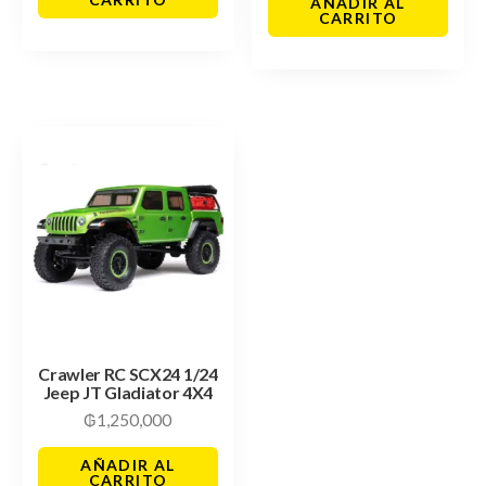
AÑADIR AL
CARRITO
Crawler RC SCX24 1/24
Jeep JT Gladiator 4X4
₲
1,250,000
AÑADIR AL
CARRITO