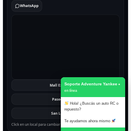
WhatsApp
Soporte Adventure Yankee
Mall Excelsior
Ver
Paseo 1811
Ver
Hola! ¿Buscás un auto RC o
repuesto?
San Lorenzo
Ver
Te ayudamos ahora mismo
Click en un local para cambiar el mapa.