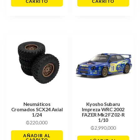
CARRITO
CARRITO
Neumáticos
Kyosho Subaru
Cromados SCX24 Axial
Impreza WRC 2002
1/24
FAZER Mk2 FZ02-R
1/10
₲
220,000
₲
2,990,000
AÑADIR AL
CARRITO