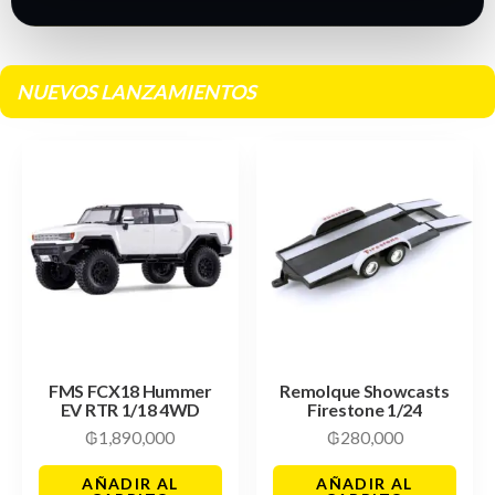
NUEVOS LANZAMIENTOS
FMS FCX18 Hummer
Remolque Showcasts
EV RTR 1/18 4WD
Firestone 1/24
₲
1,890,000
₲
280,000
AÑADIR AL
AÑADIR AL