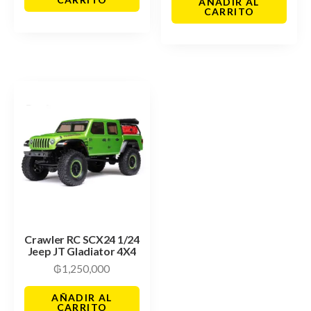
AÑADIR AL
CARRITO
Crawler RC SCX24 1/24
Jeep JT Gladiator 4X4
₲
1,250,000
AÑADIR AL
CARRITO