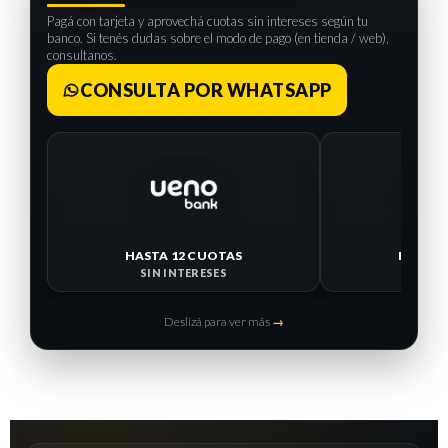
Pagá con tarjeta y aprovechá cuotas sin intereses según tu
banco. Si tenés dudas sobre el modo de pago (en tienda / web),
consultanos.
CONSULTA POR WHATSAPP
HASTA 12 CUOTAS
HASTA 
SIN INTERESES
SIN I
Deslizá para ver más
→