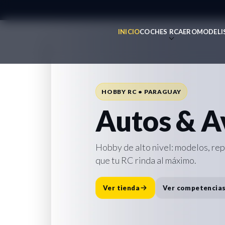
INICIO
COCHES RC
AEROMODELI
REPUESTOS • ACCESORIOS • SOPO
Todo para 
HOBBY RC • PARAGUAY
Repuesto
Autos & A
Accesorio
Hobby de alto nivel: modelos, re
que tu RC rinda al máximo.
Destacado:
Cargador Traxxas E
rápida y lista para la pista.
Ver tienda
Ver competencia
Comprar ahora
Ver repuesto