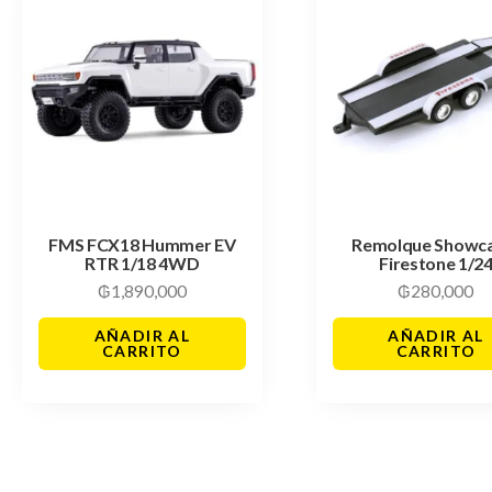
FMS FCX18 Hummer EV
Remolque Showc
RTR 1/18 4WD
Firestone 1/2
₲
1,890,000
₲
280,000
AÑADIR AL
AÑADIR AL
CARRITO
CARRITO