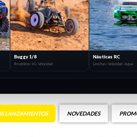
Buggy 1/8
Náuticas RC
Brushless · 4S · Velocidad
Lanchas · Velocidad · Agua
S LANZAMIENTOS
NOVEDADES
PROMO