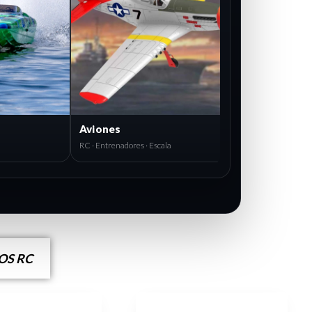
Aviones
RC · Entrenadores · Escala
S RC