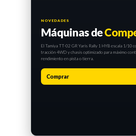
NOVEDADES
Máquinas de
Compe
El Tamiya TT-02 GR Yaris Rally 1 HYB escala 1/10 com
tracción 4WD y chasis optimizado para máximo contro
rendimiento en pista o tierra.
Comprar