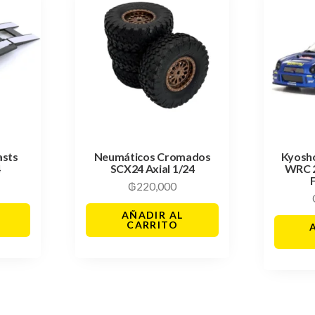
asts
Neumáticos Cromados
Kyosh
4
SCX24 Axial 1/24
WRC 
₲
220,000
AÑADIR AL
CARRITO