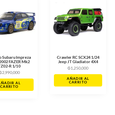
o Subaru Impreza
Crawler RC SCX24 1/24
2002 FAZER Mk2
Jeep JT Gladiator 4X4
FZ02-R 1/10
₲
1,250,000
₲
2,990,000
AÑADIR AL
CARRITO
AÑADIR AL
CARRITO