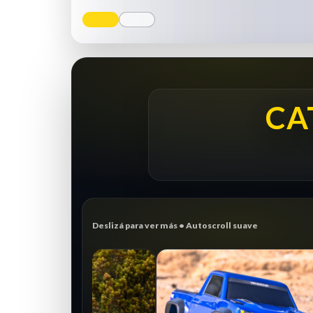
CA
Deslizá para ver más • Autoscroll suave
CRAWLER