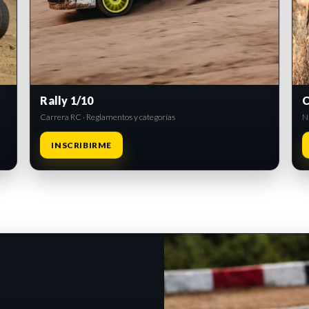
Rally 1/10
C
Carrera RC · Reglamentos y categorías
Ni
INSCRIBIRME