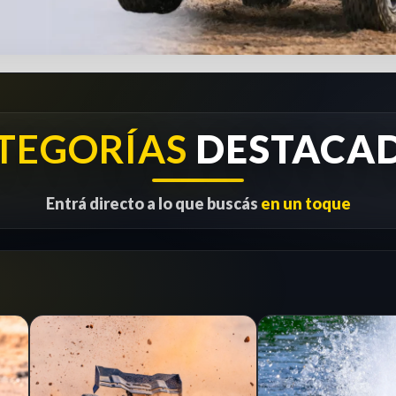
TEGORÍAS
DESTACA
Entrá directo a lo que buscás
en un toque
1/8
RC