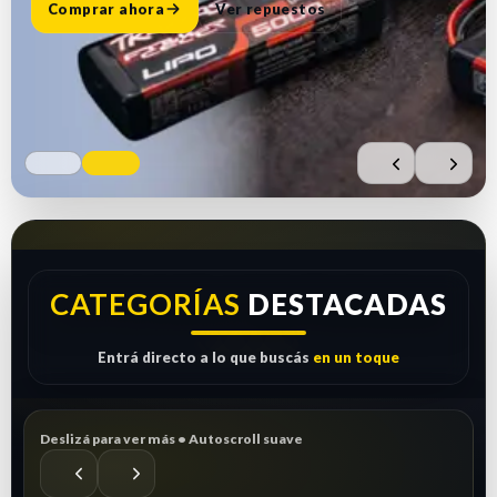
Comprar ahora
Ver repuestos
CATEGORÍAS
DESTACADAS
Entrá directo a lo que buscás
en un toque
Deslizá para ver más • Autoscroll suave