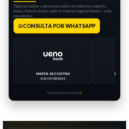
Pagá con tarjeta y aprovechá cuotas sin intereses según tu
banco. Si tenés dudas sobre el modo de pago (en tienda / web),
consultanos.
CONSULTA POR WHATSAPP
HASTA 12 CUOTAS
HASTA 
SIN INTERESES
SIN I
Deslizá para ver más
→