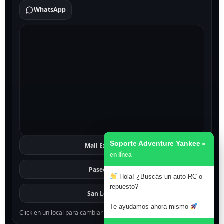
WhatsApp
Soporte Adventure Yankee
Mall Excelsior
Ver
Paseo 1811
Ver
Hola! ¿Buscás un auto RC o
repuesto?
San Lorenzo
Ver
Te ayudamos ahora mismo
Click en un local para cambiar el mapa.