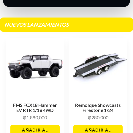
NUEVOS LANZAMIENTOS
FMS FCX18 Hummer
Remolque Showcasts
EV RTR 1/18 4WD
Firestone 1/24
₲
1,890,000
₲
280,000
AÑADIR AL
AÑADIR AL