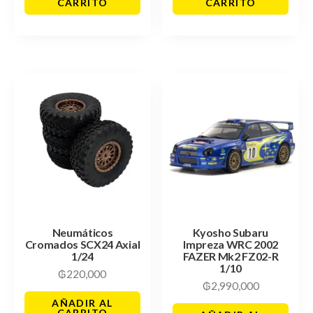
CARRITO
CARRITO
Neumáticos
Kyosho Subaru
Cromados SCX24 Axial
Impreza WRC 2002
1/24
FAZER Mk2 FZ02-R
1/10
₲
220,000
₲
2,990,000
AÑADIR AL
CARRITO