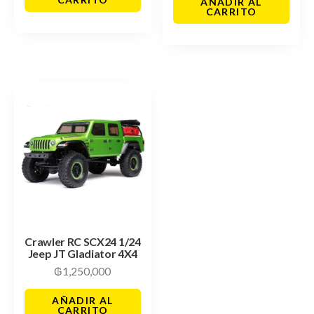
AÑADIR AL
CARRITO
Crawler RC SCX24 1/24
Jeep JT Gladiator 4X4
₲
1,250,000
AÑADIR AL
CARRITO