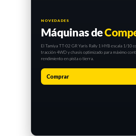
NOVEDADES
Máquinas de
Compe
El Tamiya TT-02 GR Yaris Rally 1 HYB escala 1/10 com
tracción 4WD y chasis optimizado para máximo contro
rendimiento en pista o tierra.
Comprar