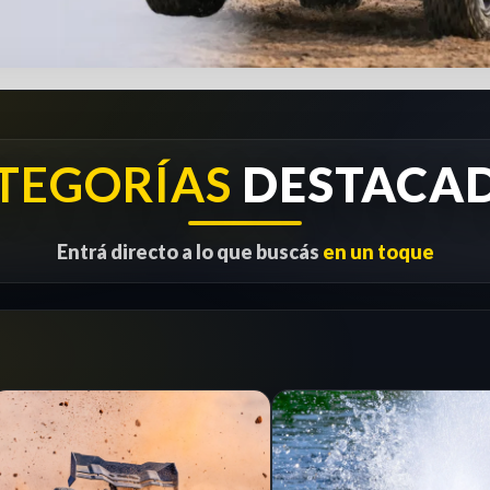
TEGORÍAS
DESTACA
Entrá directo a lo que buscás
en un toque
1/8
RC