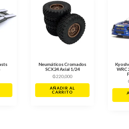
asts
Neumáticos Cromados
Kyosh
4
SCX24 Axial 1/24
WRC 
₲
220,000
AÑADIR AL
CARRITO