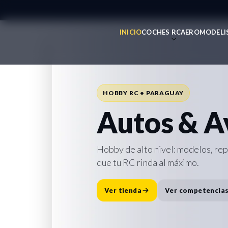
INICIO
COCHES RC
AEROMODELI
REPUESTOS • ACCESORIOS • SOPO
Todo para 
HOBBY RC • PARAGUAY
Repuesto
Autos & A
Accesorio
Hobby de alto nivel: modelos, re
que tu RC rinda al máximo.
Destacado:
Cargador Traxxas E
rápida y lista para la pista.
Ver tienda
Ver competencia
Comprar ahora
Ver repuesto