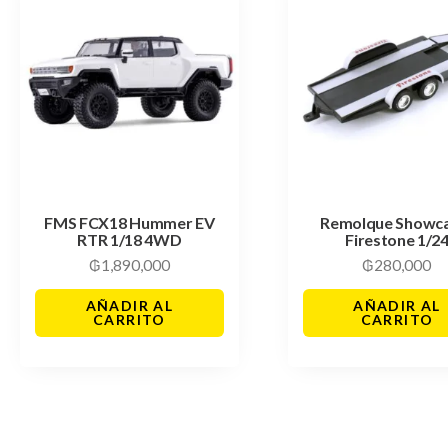
FMS FCX18 Hummer EV
Remolque Showc
RTR 1/18 4WD
Firestone 1/2
₲
1,890,000
₲
280,000
AÑADIR AL
AÑADIR AL
CARRITO
CARRITO