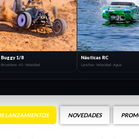
Buggy 1/8
Náuticas RC
Brushless · 4S · Velocidad
Lanchas · Velocidad · Agua
S LANZAMIENTOS
NOVEDADES
PROMO