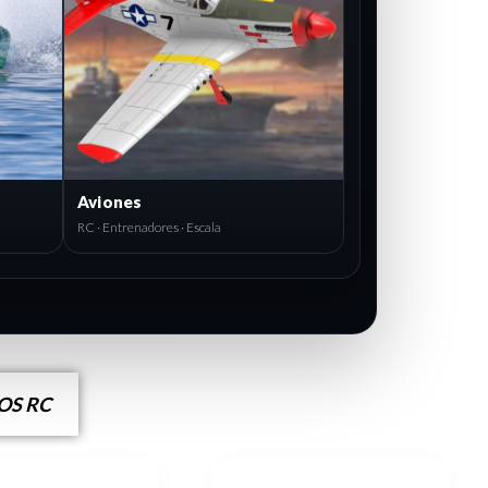
Aviones
RC · Entrenadores · Escala
S RC