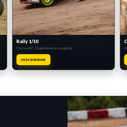
Rally 1/10
C
Carrera RC · Reglamentos y categorías
Ni
INSCRIBIRME