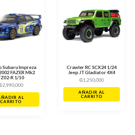
o Subaru Impreza
Crawler RC SCX24 1/24
2002 FAZER Mk2
Jeep JT Gladiator 4X4
FZ02-R 1/10
₲
1,250,000
₲
2,990,000
AÑADIR AL
CARRITO
AÑADIR AL
CARRITO