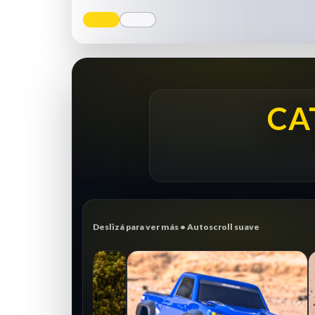
CA
Deslizá para ver más • Autoscroll suave
CRAWLER