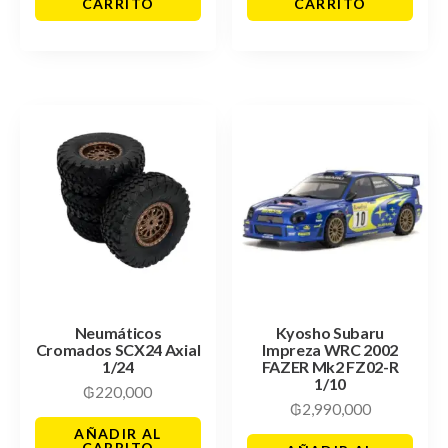
CARRITO
CARRITO
Neumáticos
Kyosho Subaru
Cromados SCX24 Axial
Impreza WRC 2002
1/24
FAZER Mk2 FZ02-R
1/10
₲
220,000
₲
2,990,000
AÑADIR AL
CARRITO