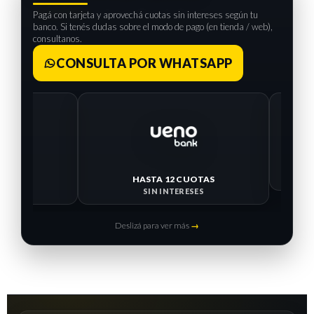
Pagá con tarjeta y aprovechá cuotas sin intereses según tu
banco. Si tenés dudas sobre el modo de pago (en tienda / web),
consultanos.
CONSULTA POR WHATSAPP
HASTA 12 CUOTAS
HASTA 
SIN INTERESES
SIN I
Deslizá para ver más
→