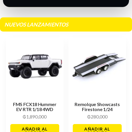
NUEVOS LANZAMIENTOS
FMS FCX18 Hummer
Remolque Showcasts
EV RTR 1/18 4WD
Firestone 1/24
₲
1,890,000
₲
280,000
AÑADIR AL
AÑADIR AL