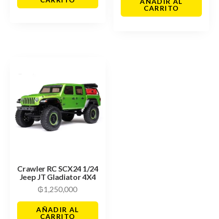
AÑADIR AL
CARRITO
Crawler RC SCX24 1/24
Jeep JT Gladiator 4X4
₲
1,250,000
AÑADIR AL
CARRITO