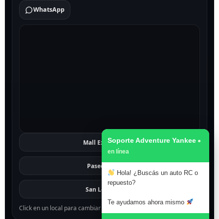
WhatsApp
Soporte Adventure Yankee
Mall Excelsior
Ver
Paseo 1811
Ver
Hola! ¿Buscás un auto RC o
repuesto?
San Lorenzo
Ver
Te ayudamos ahora mismo
Click en un local para cambiar el mapa.